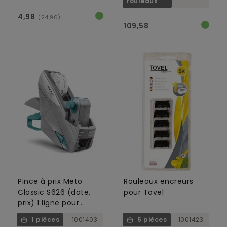
rouleaux
4,98
(24,90)
109,58
Pince à prix Meto
Rouleaux encreurs
Classic S626 (date,
pour Tovel
prix) 1 ligne pour
étiquette 26x12mm
1 pièces
1001403
5 pièces
1001423