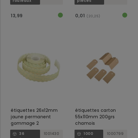
rouleaux
pièces
13,99
0,01
(20,25)
étiquettes 26x12mm
étiquettes carton
jaune permanent
55x110mm 200grs
gommage 2
chamois
36
1001430
1000
1000799