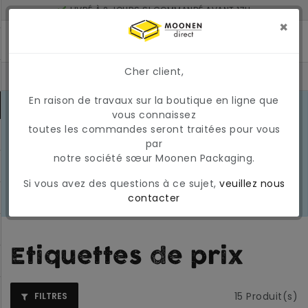
LIVRÉ À 2 JOURS SI COMMANDÉ AVANT 17H
MONTANT MINIMUM DE COMMANDE : 150 €
×
Cher client,
En raison de travaux sur la boutique en ligne que
CONDITIONS DU MARCHÉ EN MARS
vous connaissez
2026
En raison des conditions actuelles
toutes les commandes seront traitées pour vous
EN
du marché, les prix et la
par
SAVOIR
disponibilité peuvent varier
notre société sœur Moonen Packaging.
PLUS
temporairement. Nous appliquons
Si vous avez des questions à ce sujet,
veuillez nous
actuellement une surcharge
contacter
carburant temporaire et variable.
Etiquettes de prix
15
Produit(s)
FILTRES