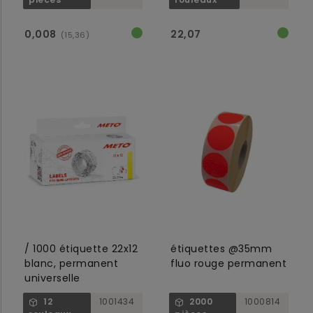
0,008
22,07
(15,36)
/ 1000 étiquette 22x12
étiquettes @35mm
blanc, permanent
fluo rouge permanent
universelle
12
1001434
2000
1000814