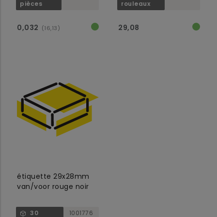
pièces
rouleaux
0,032
29,08
(16,13)
étiquette 29x28mm
van/voor rouge noir
30
1001776