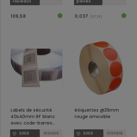
rouleaux
pièces
109,58
0,037
(37,19)
Labels de sécurité
étiquettes @35mm
40x40mm RF blanc
rouge amovible
avec code-barres
éléments
2000
1001439
2000
1000818
radiofréquence