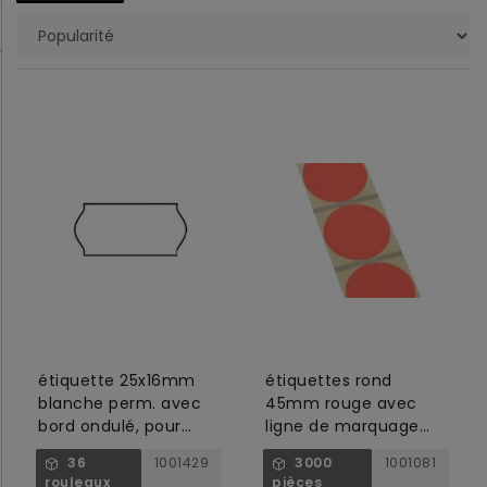
étiquette 25x16mm
étiquettes rond
blanche perm. avec
45mm rouge avec
bord ondulé, pour
ligne de marquage
barre de prix 1001405
noire
36
1001429
3000
1001081
rouleaux
pièces