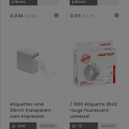
pièces
pièces
0,034
0,011
(67,24)
(22,17)
étiquettes rond
/ 1000 étiquette 26x12
30mm transparent
rouge fluorescent
sans impression
universel
500
1000532
12
1001432