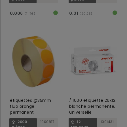
0,006
0,01
(11,76)
(20,25)
étiquettes @35mm
/ 1000 étiquette 26x12
fluo orange
blanche permanente,
permanent
universelle
2000
1000817
12
1001431
pièces
rouleaux