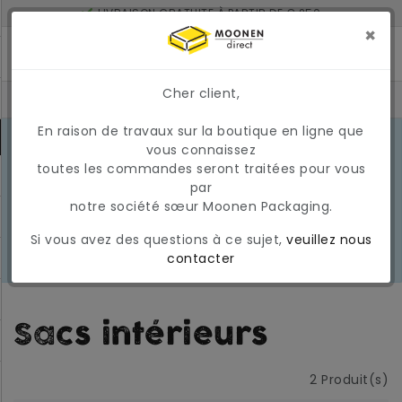
LIVRAISON GRATUITE À PARTIR DE € 250
LIVRÉ À 2 JOURS SI COMMANDÉ AVANT 17H
×
MONTANT MINIMUM DE COMMANDE : 150 €
Cher client,
En raison de travaux sur la boutique en ligne que
CONDITIONS DU MARCHÉ EN MARS
vous connaissez
2026
En raison des conditions actuelles
toutes les commandes seront traitées pour vous
EN
du marché, les prix et la
par
SAVOIR
disponibilité peuvent varier
notre société sœur Moonen Packaging.
PLUS
temporairement. Nous appliquons
Si vous avez des questions à ce sujet,
veuillez nous
actuellement une surcharge
contacter
carburant temporaire et variable.
Sacs intérieurs
2
Produit(s)