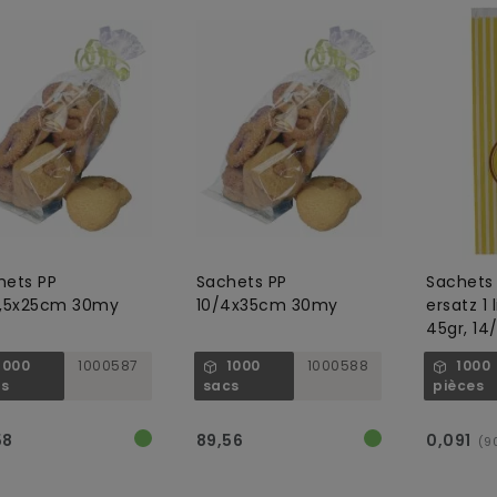
hets PP
Sachets PP
Sachets 
2,5x25cm 30my
10/4x35cm 30my
ersatz 1 
45gr, 1
1000
1000587
1000
1000588
1000
s
sacs
pièces
58
89,56
0,091
(9