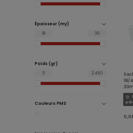
Épaisseur (my)
Poids (gr)
Sac
18/
20my
tra
piè
Couleurs PMS
0,0