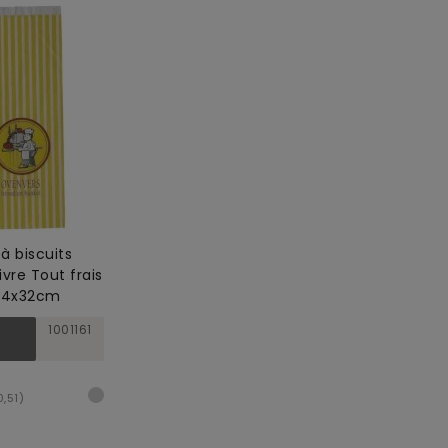
à biscuits
livre Tout frais
4/4x32cm
1001161
0,51)