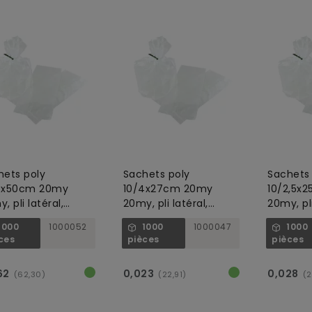
hets poly
Sachets poly
Sachets 
4x50cm 20my
10/4x27cm 20my
10/2,5x
, pli latéral,
20my, pli latéral,
20my, pli
nsparent
transparent
transpa
1000
1000052
1000
1000047
1000
ces
pièces
pièces
62
0,023
0,028
(62,30)
(22,91)
(2