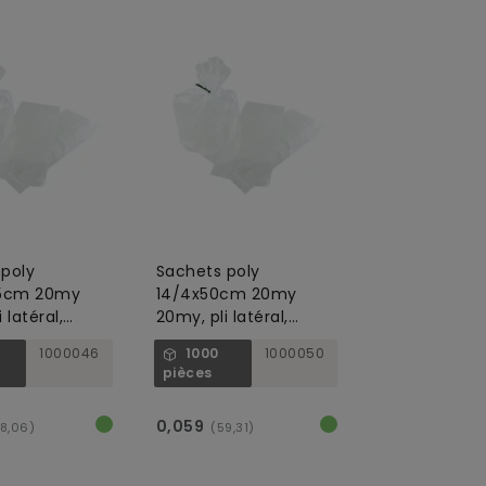
poly
Sachets poly
25cm 20my
14/4x50cm 20my
 latéral,
20my, pli latéral,
rent
transparent
1000046
1000
1000050
pièces
0,059
8,06)
(59,31)