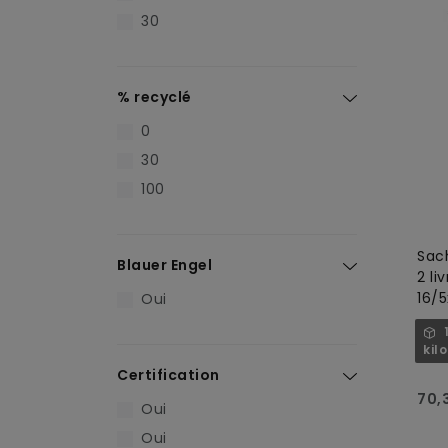
30
% recyclé
0
30
100
Sac
Blauer Engel
2 liv
16/5
Oui
unit
kil
Certification
70,
Oui
Oui