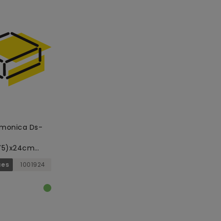
rmonica Ds-
.75)x24cm
my,
ces
1001924
rent