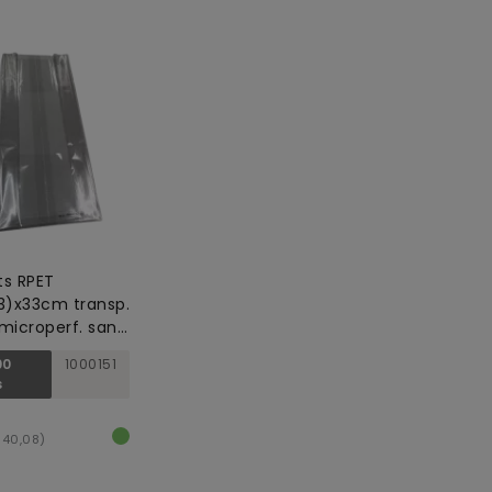
s RPET
3)x33cm transp.
microperf. sans
 pour les
00
1000151
ts
s
140,08)