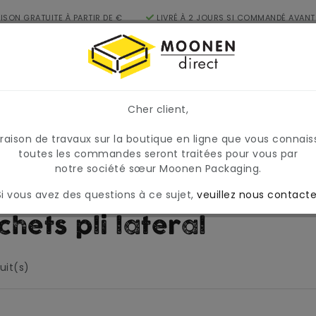
AISON GRATUITE À PARTIR DE €
LIVRÉ À 2 JOURS SI COMMANDÉ AVANT
FR
17H
égories
Cher client,
, les prix et la disponibilité peuvent varier temporairement
raire et variable.
 raison de travaux sur la boutique en ligne que vous connais
toutes les commandes seront traitées pour vous par
notre société sœur Moonen Packaging.
ie
Sachets pli lateral
Si vous avez des questions à ce sujet,
veuillez nous contacte
chets pli lateral
uit(s)