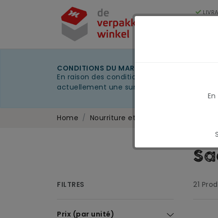
LIVR
250
Cat
CONDITIONS DU MARCHÉ EN MARS 2026
En raison des conditions actuelles du marché
actuellement une surcharge carburant tempo
En
Home
Nourriture et boissons
Boulanger
Sa
FILTRES
21
Prod
Prix (par unité)