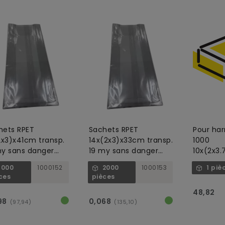
hets RPET
Sachets RPET
Pour ha
2x3)x41cm transp.
14x(2x3)x33cm transp.
1000
my sans danger
19 my sans danger
10x(2x3
 les aliments, non
pour les aliments, non
RPET, 23
1000
1000152
2000
1000153
1 piè
foré
perforé
transpa
ces
pièces
48,82
98
0,068
(97,94)
(135,10)