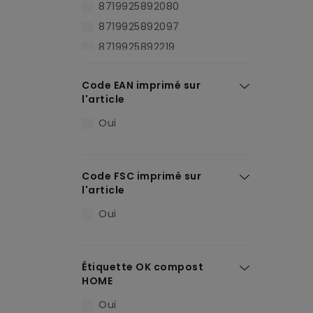
8719925892080
8719925892097
8719925892219
8719925892240
Code EAN imprimé sur
8719925892257
l'article
Oui
Code FSC imprimé sur
l'article
Oui
Étiquette OK compost
HOME
Oui