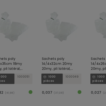
hets poly
Sachets poly
Sachets 
4x35cm 18my
14/4x32cm 20my
14/4x2
, pli latéral,
20my, pli latéral,
20my, pli
nsparent
transparent
transpa
1000
1000051
1000
1000049
1000
ces
pièces
pièces
42
0,037
0,027
(41,98)
(37,08)
(2