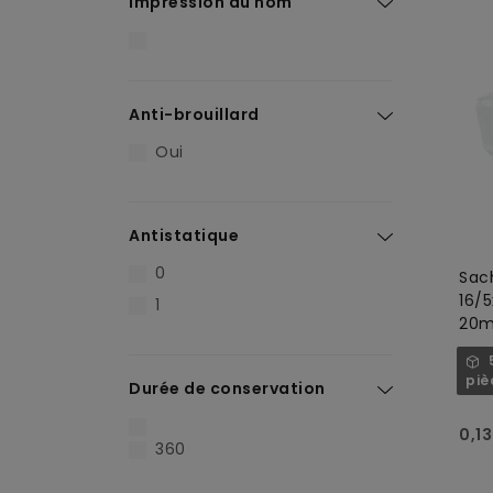
Impression du nom
Anti-brouillard
Oui
Antistatique
0
Sac
16/
1
20my
tra
piè
Durée de conservation
0,13
360