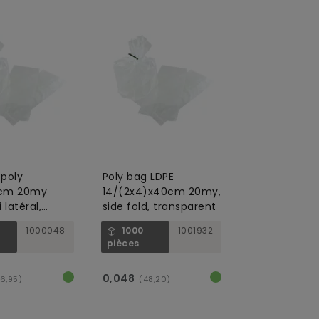
poly
Poly bag LDPE
6cm 20my
14/(2x4)x40cm 20my,
 latéral,
side fold, transparent
rent
1000048
1000
1001932
pièces
0,048
6,95)
(48,20)