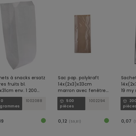
hets à snacks ersatz
Sac pap. polykraft
Sachet
res fruits bl.
14x(2x3)x33cm
14x(2x
x31cm env. 1 200
marron avec fenêtre
19 my 
és
micro perforée 50
danger
10
1002088
500
1002294
20
alimen
ogrammes
pièces
pièce
39
0,12
0,07
(59,81)
(