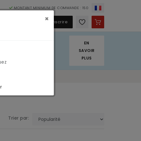
MONTANT MINIMUM DE COMMANDE : 150
×
€
S'identifier / S'inscrire
EN
. Nous appliquons
SAVOIR
PLUS
sez
r
Trier par: