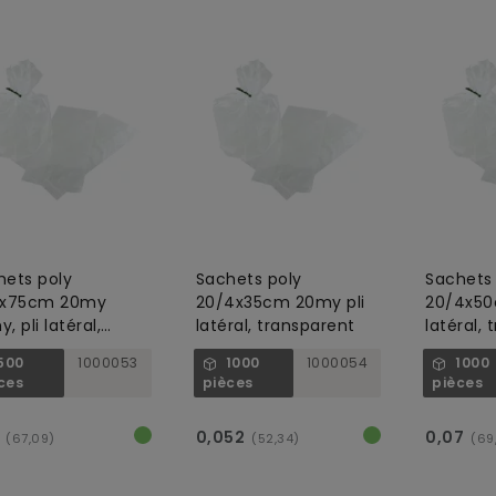
hets poly
Sachets poly
Sachets 
5x75cm 20my
20/4x35cm 20my pli
20/4x50
, pli latéral,
latéral, transparent
latéral,
nsparent
500
1000053
1000
1000054
1000
ces
pièces
pièces
0,052
0,07
(67,09)
(52,34)
(69