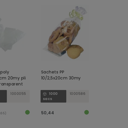
poly
Sachets PP
cm 20my pli
10/2,5x20cm 30my
 transparent
1000055
1000
1000586
sacs
50,44
,65)