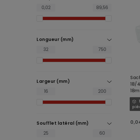
Longueur (mm)
Sac
Largeur (mm)
18/
18my
tra
piè
0,0
Soufflet latéral (mm)