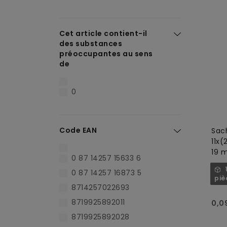
Cet article contient-il
des substances
préoccupantes au sens
de
0
Code EAN
Sac
11x(
19 
0 87 14257 15633 6
pour
0 87 14257 16873 5
per
piè
8714257022693
8719925892011
0,0
8719925892028