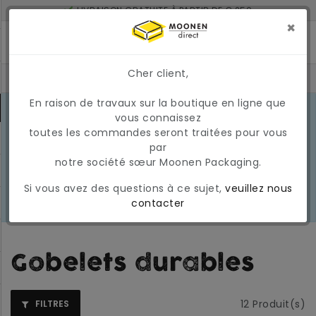
LIVRAISON GRATUITE À PARTIR DE € 250
LIVRÉ À 2 JOURS SI COMMANDÉ AVANT 17H
×
MONTANT MINIMUM DE COMMANDE : 150 €
Cher client,
En raison de travaux sur la boutique en ligne que
CONDITIONS DU MARCHÉ EN MARS
vous connaissez
2026
En raison des conditions actuelles
toutes les commandes seront traitées pour vous
EN
du marché, les prix et la
par
SAVOIR
disponibilité peuvent varier
notre société sœur Moonen Packaging.
PLUS
temporairement. Nous appliquons
Si vous avez des questions à ce sujet,
veuillez nous
actuellement une surcharge
contacter
carburant temporaire et variable.
Gobelets durables
12
Produit(s)
FILTRES