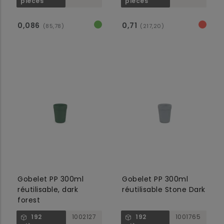
pièces
pièces
0,086
0,71
(85,78)
(217,20)
Gobelet PP 300ml
Gobelet PP 300ml
réutilisable, dark
réutilisable Stone Dark
forest
192
1002127
192
1001765