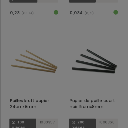
0,23
0,034
(68,74)
(6,71)
Pailles kraft papier
Papier de paille court
24cmx8mm
noir 15cmx8mm
100
1000357
200
1000360
pièces
pièces