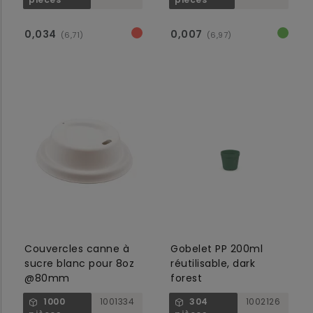
0,034
0,007
(6,71)
(6,97)
Couvercles canne à
Gobelet PP 200ml
sucre blanc pour 8oz
réutilisable, dark
@80mm
forest
1000
1001334
304
1002126