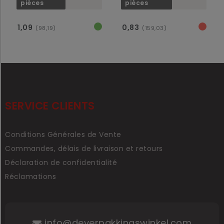
pièces
pièces
1,09
0,83
(98,19)
(159,03)
SERVICE CLIENTS
Conditions Générales de Vente
Commandes, délais de livraison et retours
Déclaration de confidentialité
Réclamations
info@deverpakkingswinkel.com