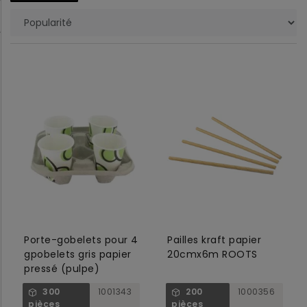
Porte-gobelets pour 4
Pailles kraft papier
gpobelets gris papier
20cmx6m ROOTS
pressé (pulpe)
300
1001343
200
1000356
pièces
pièces