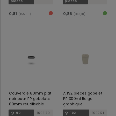
pièces
pièces
0,81
0,85
(155,80)
(163,18)
Couvercle 80mm plat
A 192 pièces gobelet
noir pour PP gobelets
PP 300ml Beige
80mm réutilisable
graphique
90
1002170
192
1002171