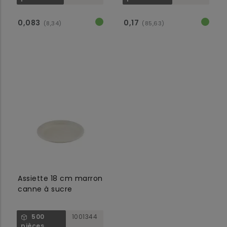
0,083
0,17
(8,34)
(85,63)
Assiette 18 cm marron
canne à sucre
500
1001344
pièces