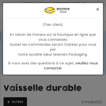
LIVRÉ À 2 JOURS SI COMMANDÉ AVANT 17H
MONTANT MINIMUM DE COMMANDE : 150 €
×
Cher client,
En raison de travaux sur la boutique en ligne que
CONDITIONS DU MARCHÉ EN MARS
vous connaissez
2026
En raison des conditions actuelles
toutes les commandes seront traitées pour vous
EN
du marché, les prix et la
par
SAVOIR
disponibilité peuvent varier
notre société sœur Moonen Packaging.
PLUS
temporairement. Nous appliquons
Si vous avez des questions à ce sujet,
veuillez nous
actuellement une surcharge
contacter
carburant temporaire et variable.
Vaisselle durable
3
Produit(s)
FILTRES