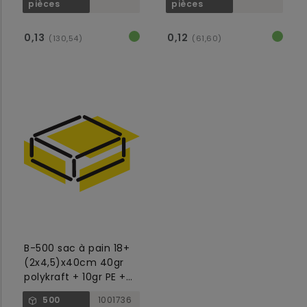
pièces
pièces
0,13
0,12
(130,54)
(61,60)
B-500 sac à pain 18+
(2x4,5)x40cm 40gr
polykraft + 10gr PE +
avec fenetre 12cm
500
1001736