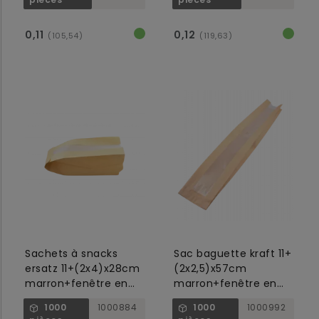
0,11
0,12
(105,54)
(119,63)
Sachets à snacks
Sac baguette kraft 11+
ersatz 11+(2x4)x28cm
(2x2,5)x57cm
marron+fenêtre en
marron+fenêtre en
papier
papier
1000
1000884
1000
1000992