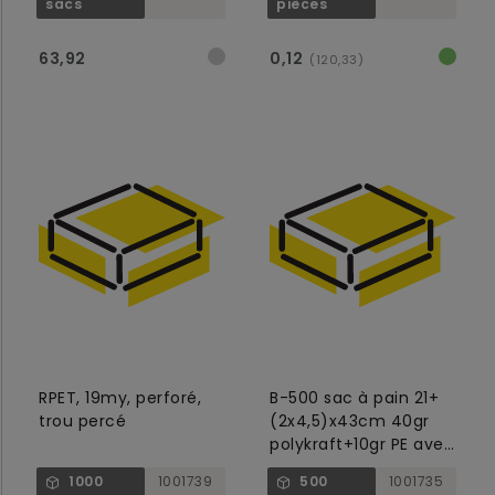
sacs
pièces
63,92
0,12
(120,33)
RPET, 19my, perforé,
B-500 sac à pain 21+
trou percé
(2x4,5)x43cm 40gr
polykraft+10gr PE avec
fenêtre 14cm
1000
1001739
500
1001735