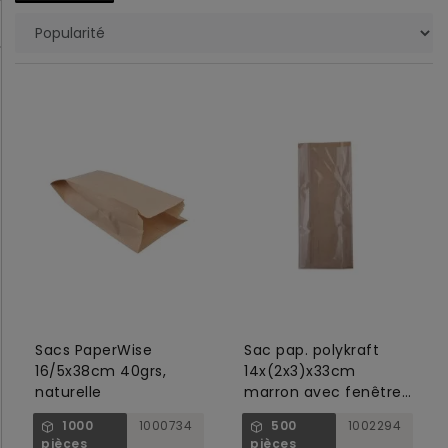
Sacs PaperWise
Sac pap. polykraft
16/5x38cm 40grs,
14x(2x3)x33cm
naturelle
marron avec fenêtre
micro perforée 50
1000
1000734
500
1002294
pièces
pièces