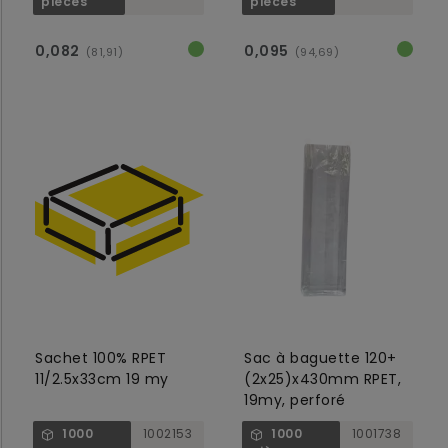
pièces
pièces
0,082
0,095
(81,91)
(94,69)
Sachet 100% RPET
Sac à baguette 120+
11/2.5x33cm 19 my
(2x25)x430mm RPET,
19my, perforé
1000
1002153
1000
1001738