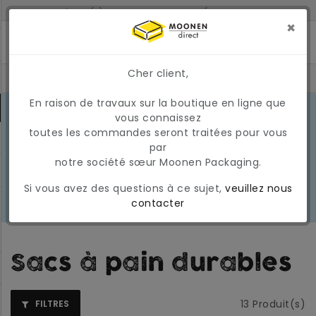
LIVRÉ À 2 JOURS SI COMMANDÉ AVANT 17H
MONTANT MINIMUM DE COMMANDE : 150 €
×
Cher client,
En raison de travaux sur la boutique en ligne que
CONDITIONS DU MARCHÉ EN MARS
vous connaissez
2026
En raison des conditions actuelles
toutes les commandes seront traitées pour vous
EN
du marché, les prix et la
par
SAVOIR
disponibilité peuvent varier
notre société sœur Moonen Packaging.
PLUS
temporairement. Nous appliquons
Si vous avez des questions à ce sujet,
veuillez nous
actuellement une surcharge
contacter
carburant temporaire et variable.
Sacs à pain durables
13
Produit(s)
FILTRES