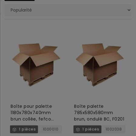
Boîte pour palette
Boîte palette
1180x780x740mm
785x580x580mm
brun collée, fefco
brun, ondulé BC, F0201
0201
1 pièces
1000010
1 pièces
1002038