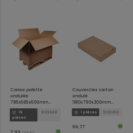
Caisse palette
Couvercles carton
ondulée
ondulé
785x585x600mm
1180x790x300mm
marron, BC ondulée,
ondulé C Brun (plano
15
1002049
1 pièces
1002050
F0201
1400x1790mm)
pièces
56,77
7,93
(118,91)