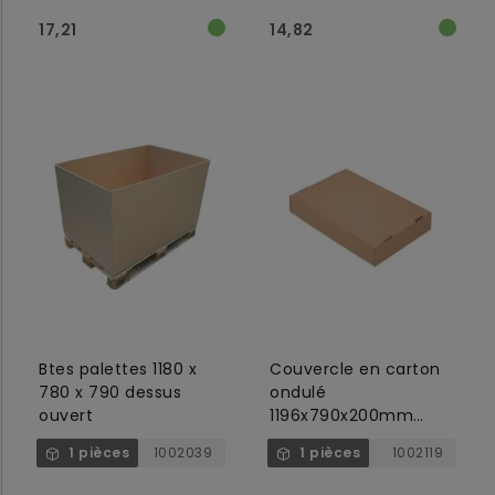
17,21
14,82
Btes palettes 1180 x
Couvercle en carton
780 x 790 dessus
ondulé
ouvert
1196x790x200mm
marron, BC
1 pièces
1002039
1 pièces
1002119
corrugated serving
palletds