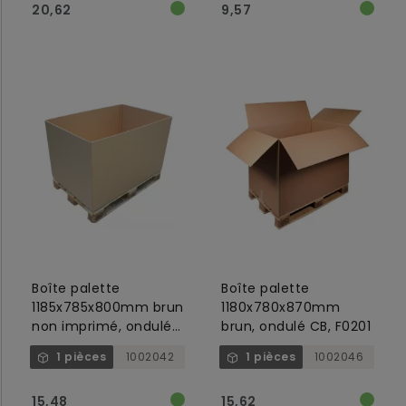
20,62
9,57
1002039/1002042
Boîte palette
Boîte palette
1185x785x800mm brun
1180x780x870mm
non imprimé, ondulé
brun, ondulé CB, F0201
BC, F0200
1 pièces
1002042
1 pièces
1002046
15,48
15,62