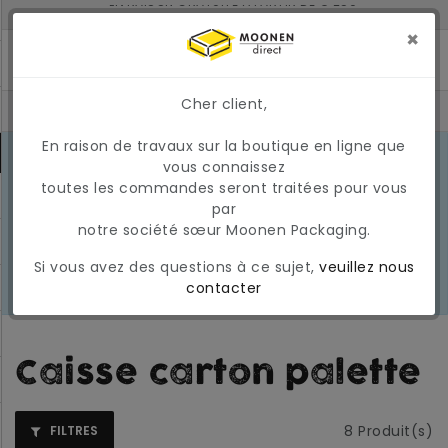
LIVRÉ À 2 JOURS SI COMMANDÉ AVANT 17H
MONTANT MINIMUM DE COMMANDE : 150 €
×
Cher client,
En raison de travaux sur la boutique en ligne que
CONDITIONS DU MARCHÉ EN MARS
vous connaissez
2026
En raison des conditions actuelles
toutes les commandes seront traitées pour vous
EN
du marché, les prix et la
par
SAVOIR
disponibilité peuvent varier
notre société sœur Moonen Packaging.
PLUS
temporairement. Nous appliquons
Si vous avez des questions à ce sujet,
veuillez nous
actuellement une surcharge
contacter
carburant temporaire et variable.
Caisse carton palette
8
Produit(s)
FILTRES