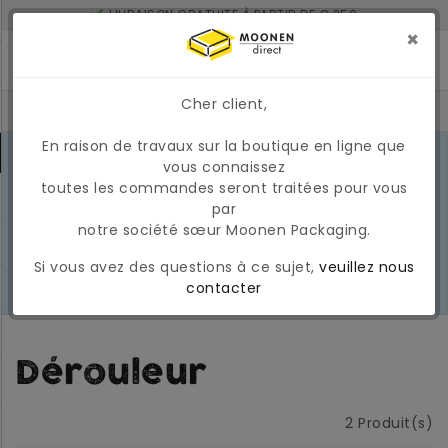
LIVRAISON GRATUITE À PARTIR DE € 250
LIVRÉ À 2 JOURS SI COMMANDÉ AVANT 17H
×
MONTANT MINIMUM DE COMMANDE : 150 €
Cher client,
En raison de travaux sur la boutique en ligne que
CONDITIONS DU MARCHÉ EN MARS
vous connaissez
2026
En raison des conditions actuelles
toutes les commandes seront traitées pour vous
EN
du marché, les prix et la
par
SAVOIR
disponibilité peuvent varier
notre société sœur Moonen Packaging.
PLUS
temporairement. Nous appliquons
Si vous avez des questions à ce sujet,
veuillez nous
actuellement une surcharge
contacter
carburant temporaire et variable.
Dérouleur
2
Produit(s)