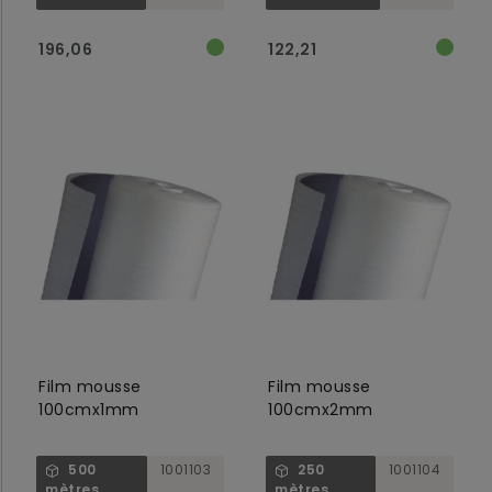
196,06
122,21
Film mousse
Film mousse
100cmx1mm
100cmx2mm
500
1001103
250
1001104
mètres
mètres