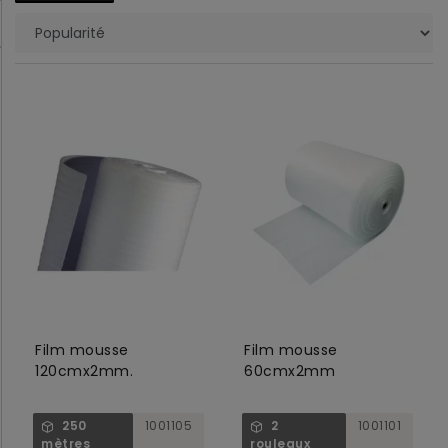
Film mousse
Film mousse
120cmx2mm.
60cmx2mm
250
1001105
2
1001101
mètres
rouleaux