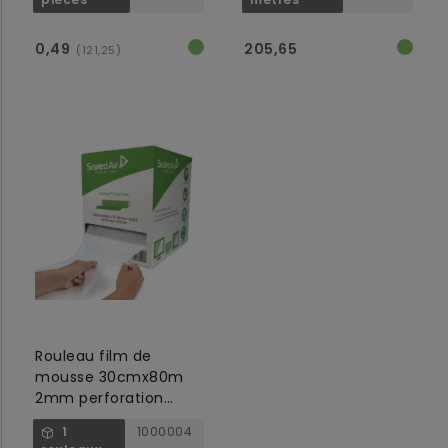
0,49
205,65
(121,25)
Rouleau film de
mousse 30cmx80m
2mm perforation
30cm
1
1000004