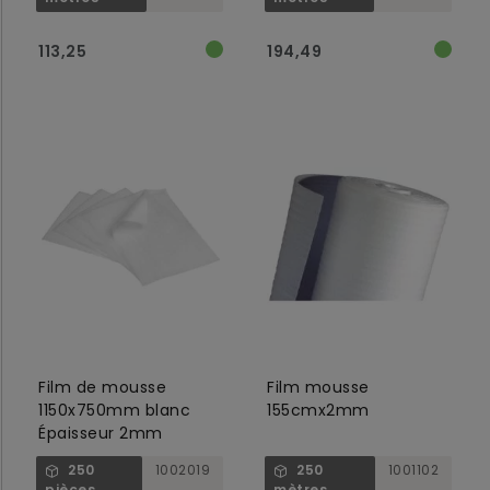
113,25
194,49
Film de mousse
Film mousse
1150x750mm blanc
155cmx2mm
Épaisseur 2mm
250
1002019
250
1001102
pièces
mètres