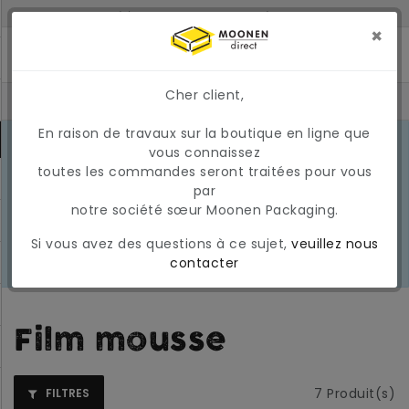
LIVRÉ À 2 JOURS SI COMMANDÉ AVANT 17H
MONTANT MINIMUM DE COMMANDE : 150 €
×
Cher client,
En raison de travaux sur la boutique en ligne que
CONDITIONS DU MARCHÉ EN MARS
vous connaissez
2026
En raison des conditions actuelles
toutes les commandes seront traitées pour vous
EN
du marché, les prix et la
par
SAVOIR
disponibilité peuvent varier
notre société sœur Moonen Packaging.
PLUS
temporairement. Nous appliquons
Si vous avez des questions à ce sujet,
veuillez nous
actuellement une surcharge
contacter
carburant temporaire et variable.
Film mousse
7
Produit(s)
FILTRES