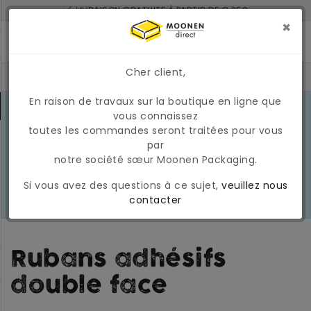
LIVRAISON GRATUITE À PARTIR DE € 250
LIVRÉ À 2 JOURS SI COMMANDÉ AVANT 17H
×
MONTANT MINIMUM DE COMMANDE : 150 €
Cher client,
En raison de travaux sur la boutique en ligne que
CONDITIONS DU MARCHÉ EN MARS
vous connaissez
2026
En raison des conditions actuelles
toutes les commandes seront traitées pour vous
EN
du marché, les prix et la
par
SAVOIR
disponibilité peuvent varier
notre société sœur Moonen Packaging.
PLUS
temporairement. Nous appliquons
Si vous avez des questions à ce sujet,
veuillez nous
actuellement une surcharge
contacter
carburant temporaire et variable.
Rubans adhésifs
double face