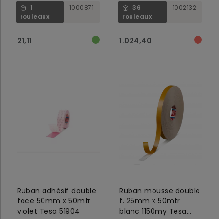
transparent, tesa
1
1000871
36
1002132
51970
rouleaux
rouleaux
21,11
1.024,40
Ruban adhésif double
Ruban mousse double
face 50mm x 50mtr
f. 25mm x 50mtr
violet Tesa 51904
blanc 1150my Tesa