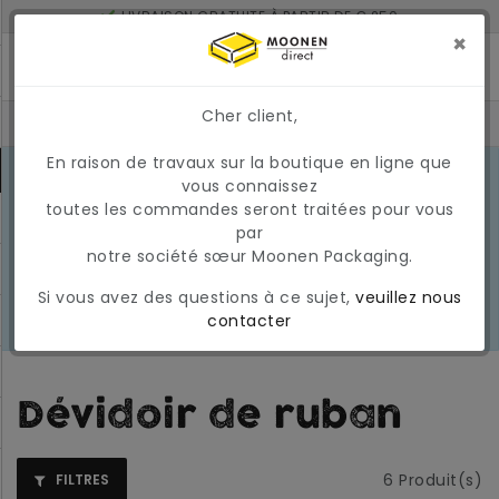
LIVRÉ À 2 JOURS SI COMMANDÉ AVANT 17H
×
MONTANT MINIMUM DE COMMANDE : 150 €
Cher client,
En raison de travaux sur la boutique en ligne que
CONDITIONS DU MARCHÉ EN MARS
vous connaissez
2026
En raison des conditions actuelles
toutes les commandes seront traitées pour vous
EN
du marché, les prix et la
par
SAVOIR
disponibilité peuvent varier
notre société sœur Moonen Packaging.
PLUS
temporairement. Nous appliquons
Si vous avez des questions à ce sujet,
veuillez nous
actuellement une surcharge
contacter
carburant temporaire et variable.
Dévidoir de ruban
6
Produit(s)
FILTRES