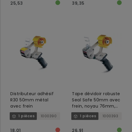
25,53
39,35
Distributeur adhésif
Tape dévidoir robuste
R30 50mm métal
Seal Safe 50mm avec
avec frein
frein, noyau 76mm,
gris/jaune
1 pièces
1000390
1 pièces
1000393
18,01
26,91