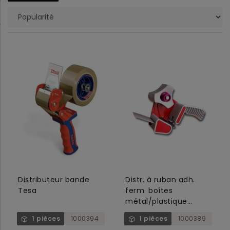
Distributeur bande
Distr. à ruban adh.
Tesa
ferm. boîtes
métal/plastique
50mm avec frein,
1 pièces
1000394
1 pièces
1000389
gris/rouge