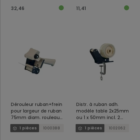
32,46
11,41
Dérouleur ruban+frein
Distr. à ruban adh.
pour largeur de ruban
modèle table 2x25mm
75mm diam. rouleau
ou 1 x 50mm incl. 2
ruban max.140mm
cœur modèle B3TC
1 pièces
1000388
1 pièces
1002062
cœur 76mm blanc+bl