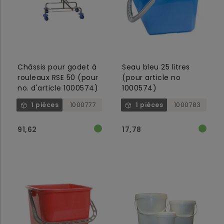
Châssis pour godet à
Seau bleu 25 litres
rouleaux RSE 50 (pour
(pour article no
no. d'article 1000574)
1000574)
1 pièces
1000777
1 pièces
1000783
91,62
17,78