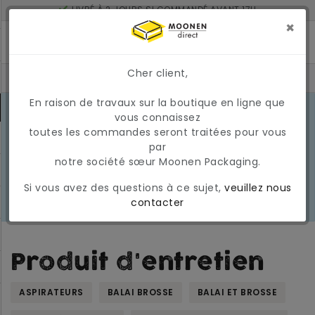
LIVRÉ À 2 JOURS SI COMMANDÉ AVANT 17H
MONTANT MINIMUM DE COMMANDE : 150 €
×
Cher client,
En raison de travaux sur la boutique en ligne que
CONDITIONS DU MARCHÉ EN MARS
vous connaissez
2026
En raison des conditions actuelles
toutes les commandes seront traitées pour vous
EN
du marché, les prix et la
par
SAVOIR
disponibilité peuvent varier
notre société sœur Moonen Packaging.
PLUS
temporairement. Nous appliquons
Si vous avez des questions à ce sujet,
veuillez nous
actuellement une surcharge
contacter
carburant temporaire et variable.
Produit d'entretien
ASPIRATEURS
BALAI BROSSE
BALAI ET BROSSE