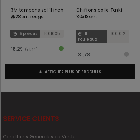
3M tampons sol 11 inch
Chiffons colle Taski
@28cm rouge
80x18cm
5 pièces
1001005
6
1001012
rouleaux
18,29
(91,44)
131,78
AFFICHER PLUS DE PRODUITS
SERVICE CLIENTS
Conditions Générales de Vente