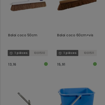
Balai coco 50cm
Balai coco 60cm+vis
1 pièces
1001510
1 pièces
1001511
13,16
15,91