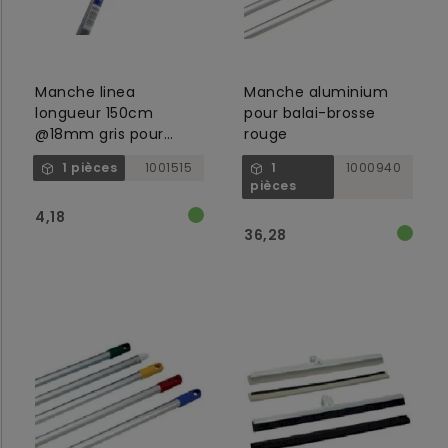
Manche linea
Manche aluminium
longueur 150cm
pour balai-brosse
@18mm gris pour
rouge
toutes les brosses
1 pièces
1001515
1
1000940
linea
pièces
4,18
36,28