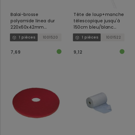
Balai-brosse
Tête de loup+manche
polyamide linea dur
télescopique jusqu'à
220x60x42mm
150cm bleu/blanc
gris/blanc
largeur 20cm
1 pièces
1001520
1 pièces
1001522
longueur 25cm
7,69
9,12