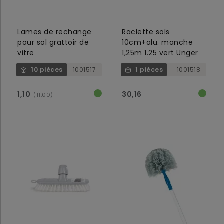
Lames de rechange
Raclette sols
pour sol grattoir de
10cm+alu. manche
vitre
1,25m 1.25 vert Unger
10 pièces
1001517
1 pièces
1001518
1,10
30,16
(11,00)