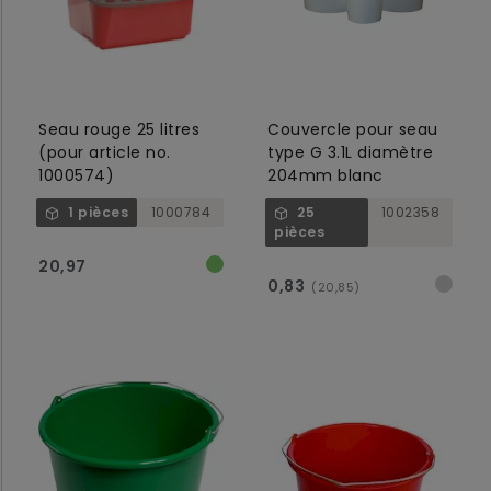
Seau rouge 25 litres
Couvercle pour seau
(pour article no.
type G 3.1L diamètre
1000574)
204mm blanc
1 pièces
1000784
25
1002358
pièces
20,97
0,83
(20,85)