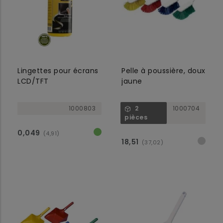
Lingettes pour écrans
Pelle à poussière, doux
LCD/TFT
jaune
1000803
2
1000704
pièces
0,049
(4,91)
18,51
(37,02)