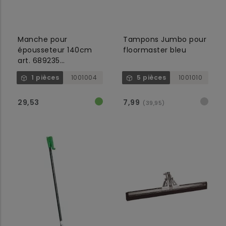
Manche pour
Tampons Jumbo pour
épousseteur 140cm
floormaster bleu
art. 689235
balayette+689236
1 pièces
1001004
5 pièces
1001010
torchon
29,53
7,99
(39,95)