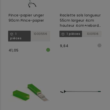
Pince-papier unger
Raclette sols longueur
90cm Pince-papier
55cm largeur 4cm
hauteur 4cm+rebord
à eau+renforcé
1
1000556
1 pièces
1001516
noir/alu
pièces
9,64
41,05