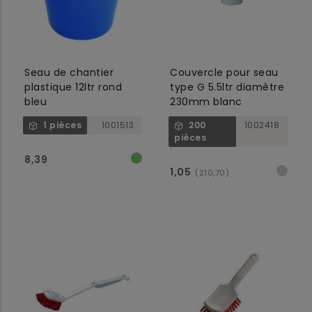
Seau de chantier
Couvercle pour seau
plastique 12ltr rond
type G 5.5ltr diamètre
bleu
230mm blanc
1 pièces
1001513
200
1002418
pièces
8,39
1,05
(210,70)