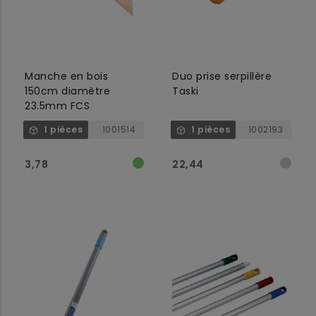
Manche en bois
Duo prise serpillère
150cm diamètre
Taski
23.5mm FCS
1 pièces
1001514
1 pièces
1002193
3,78
22,44