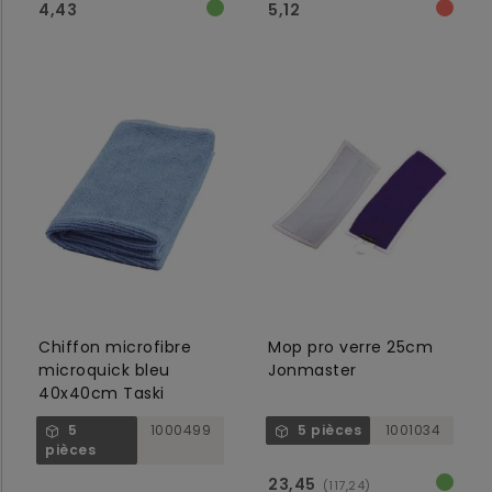
4,43
5,12
Chiffon microfibre
Mop pro verre 25cm
microquick bleu
Jonmaster
40x40cm Taski
5
1000499
5 pièces
1001034
pièces
23,45
(117,24)