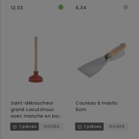
12,03
6,34
Saint-déboucheur
Couteau à mastic
grand caoutchouc
6cm
avec manche en bois
non peinte
1 pièces
1001565
1 pièces
1001566