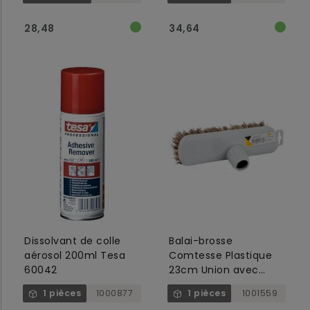
28,48
34,64
Dissolvant de colle
Balai-brosse
aérosol 200ml Tesa
Comtesse Plastique
60042
23cm Union avec
fermeture universelle
1 pièces
1000877
1 pièces
1001559