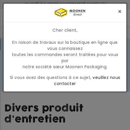
LIVRÉ À 2 JOURS SI COMMANDÉ AVANT 17H
MONTANT MINIMUM DE COMMANDE : 150 €
×
Cher client,
En raison de travaux sur la boutique en ligne que
CONDITIONS DU MARCHÉ EN MARS
vous connaissez
2026
En raison des conditions actuelles
toutes les commandes seront traitées pour vous
EN
du marché, les prix et la
par
SAVOIR
disponibilité peuvent varier
notre société sœur Moonen Packaging.
PLUS
temporairement. Nous appliquons
Si vous avez des questions à ce sujet,
veuillez nous
actuellement une surcharge
contacter
carburant temporaire et variable.
Divers produit
d'entretien