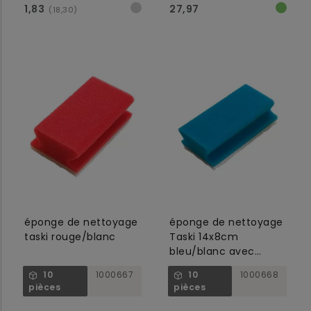
1,83
27,97
(18,30)
éponge de nettoyage
éponge de nettoyage
taski rouge/blanc
Taski 14x8cm
bleu/blanc avec
poignée
10
1000667
10
1000668
pièces
pièces