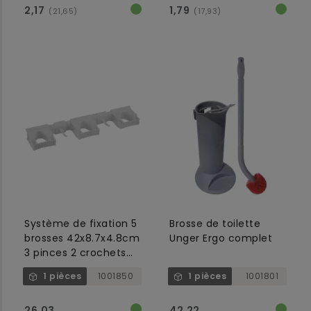
2,17
1,79
(21,65)
(17,93)
Système de fixation 5
Brosse de toilette
brosses 42x8.7x4.8cm
Unger Ergo complet
3 pinces 2 crochets
Vikan blanc
1 pièces
1001850
1 pièces
1001801
26,03
42,22