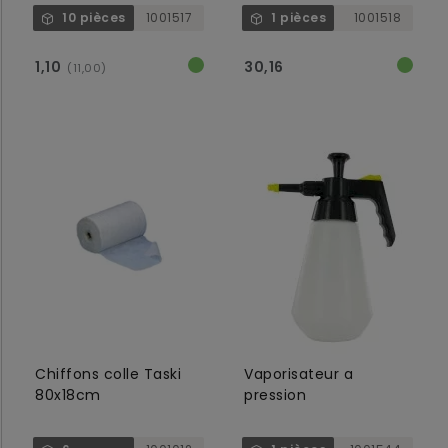
10 pièces
1001517
1 pièces
1001518
1,10
30,16
(11,00)
Chiffons colle Taski
Vaporisateur a
80x18cm
pression