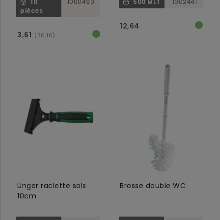
10
1000490
500 MLT
1002441
sécurité
pièces
12,64
3,61
(36,10)
Unger raclette sols
Brosse double WC
10cm