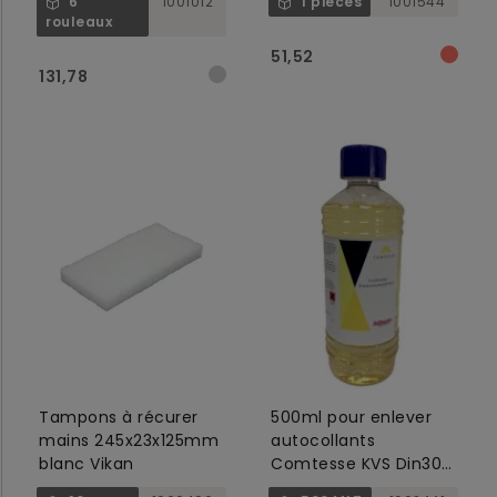
6
1001012
1 pièces
1001544
rouleaux
51,52
131,78
Tampons à récurer
500ml pour enlever
mains 245x23x125mm
autocollants
blanc Vikan
Comtesse KVS Din30
avec bouchon de