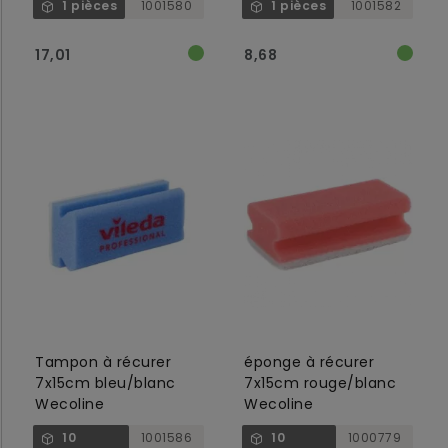
1 pièces
1001580
1 pièces
1001582
17,01
8,68
Tampon à récurer
éponge à récurer
7x15cm bleu/blanc
7x15cm rouge/blanc
Wecoline
Wecoline
10
1001586
10
1000779