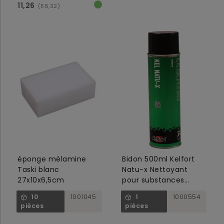
11,26
(56,32)
éponge mélamine
Bidon 500ml Kelfort
Taski blanc
Natu-x Nettoyant
27x10x6,5cm
pour substances
collantes,
10
1001045
1
1000554
biodégradable
pièces
pièces