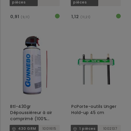
pièces
pièces
0,91
1,12
(9,11)
(11,21)
Btl-430gr
PcPorte-outils Unger
Dépoussiéreur à air
Hold-up 45 cm
comprimé (100%
ininflammable)
430 GRM
1001615
1 pièces
1002137