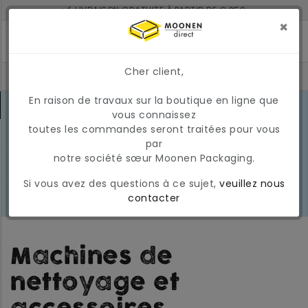
LIVRAISON GRATUITE À PARTIR DE € 250
LIVRÉ À 2 JOURS SI COMMANDÉ AVANT 17H
×
MONTANT MINIMUM DE COMMANDE : 150 €
Cher client,
En raison de travaux sur la boutique en ligne que
CONDITIONS DU MARCHÉ EN MARS
vous connaissez
2026
En raison des conditions actuelles
toutes les commandes seront traitées pour vous
EN
du marché, les prix et la
par
SAVOIR
disponibilité peuvent varier
notre société sœur Moonen Packaging.
PLUS
temporairement. Nous appliquons
Si vous avez des questions à ce sujet,
veuillez nous
actuellement une surcharge
contacter
carburant temporaire et variable.
Machines de
nettoyage et