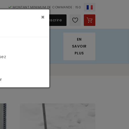
MONTANT MINIMUM DE COMMANDE : 150
×
€
S'identifier / S'inscrire
EN
. Nous appliquons
SAVOIR
PLUS
sez
r