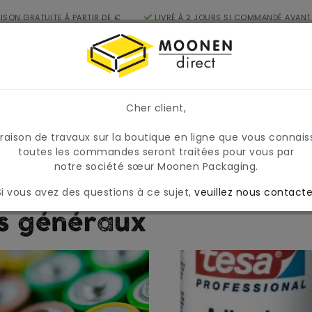
AISON GRATUITE À PARTIR DE €
LIVRÉ À 2 JOURS SI COMMANDÉ AVANT
FR
17H
égories
Cher client,
, les prix et la disponibilité peuvent varier temporairement
raire et variable.
 raison de travaux sur la boutique en ligne que vous connais
toutes les commandes seront traitées pour vous par
notre société sœur Moonen Packaging.
Si vous avez des questions à ce sujet,
veuillez nous contacte
es généraux