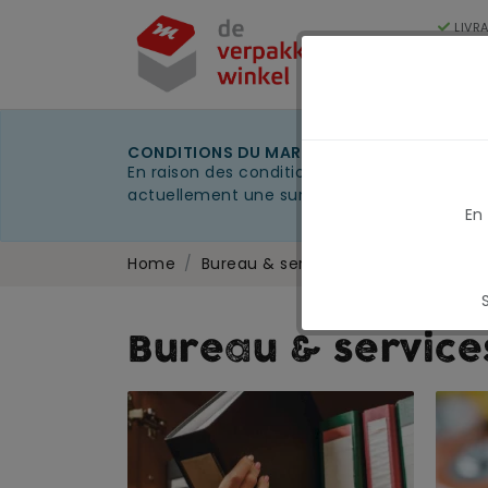
LIVR
250
Cat
CONDITIONS DU MARCHÉ EN MARS 2026
En raison des conditions actuelles du marché
actuellement une surcharge carburant tempo
En
Home
Bureau & services généraux
Bureau & servic