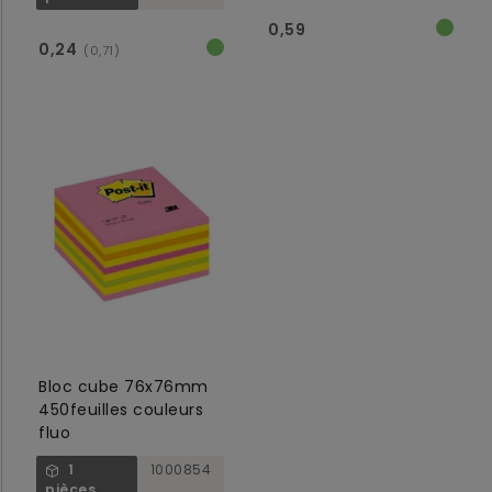
0,59
0,24
(0,71)
Bloc cube 76x76mm
450feuilles couleurs
fluo
1
1000854
pièces