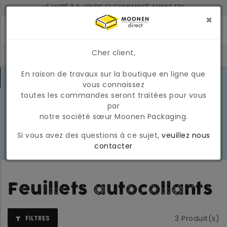
LIVRÉ À 2 JOURS SI COMMANDÉ AVANT 17H
MONTANT MINIMUM DE COMMANDE : 150 €
×
Cher client,
En raison de travaux sur la boutique en ligne que
CONDITIONS DU MARCHÉ EN MARS
vous connaissez
2026
En raison des conditions actuelles
toutes les commandes seront traitées pour vous
EN
du marché, les prix et la
par
SAVOIR
disponibilité peuvent varier
notre société sœur Moonen Packaging.
PLUS
temporairement. Nous appliquons
Si vous avez des questions à ce sujet,
veuillez nous
actuellement une surcharge
contacter
carburant temporaire et variable.
Feuillets autocollants
3
Produit(s)
FILTRES