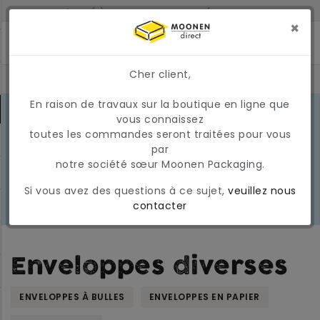
LIVRÉ À 2 JOURS SI COMMANDÉ AVANT 17H
MONTANT MINIMUM DE COMMANDE : 150 €
×
Cher client,
En raison de travaux sur la boutique en ligne que
CONDITIONS DU MARCHÉ EN MARS
vous connaissez
2026
En raison des conditions actuelles
toutes les commandes seront traitées pour vous
EN
du marché, les prix et la
par
SAVOIR
disponibilité peuvent varier
notre société sœur Moonen Packaging.
PLUS
temporairement. Nous appliquons
Si vous avez des questions à ce sujet,
veuillez nous
actuellement une surcharge
contacter
carburant temporaire et variable.
Enveloppes diverses
ENVELOPPES À BULLES
ENVELOPPES EN PAPIER