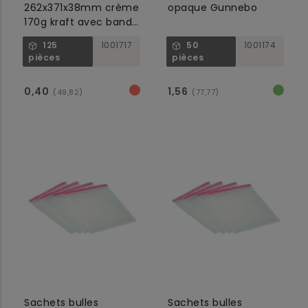
262x371x38mm crème
opaque Gunnebo
170g kraft avec bande
silicone
125
1001717
50
1001174
pièces
pièces
0,40
1,56
(49,82)
(77,77)
Sachets bulles
Sachets bulles