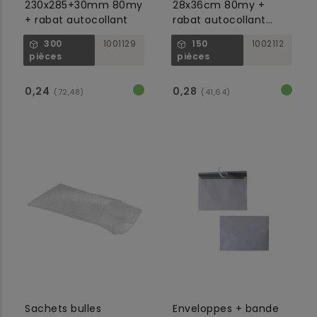
230x285+30mm 80my
28x36cm 80my +
+ rabat autocollant
rabat autocollant
25mm
300
1001129
150
1002112
pièces
pièces
0,24
0,28
(72,48)
(41,64)
Sachets bulles
Enveloppes + bande