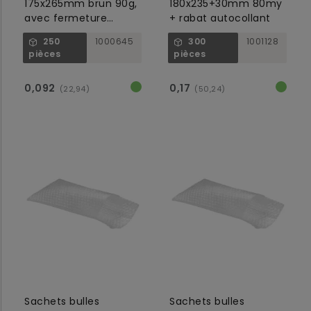
175x265mm brun 90g,
180x235+30mm 80my
avec fermeture
+ rabat autocollant
gommée
250
1000645
300
1001128
pièces
pièces
0,092
0,17
(22,94)
(50,24)
Sachets bulles
Sachets bulles