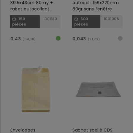
30,5x43cm 80my +
autocoll. 156x220mm
rabat autocollant
80gr sans fenêtre
50mm
150
1001130
500
1001006
pièces
pièces
0,43
0,043
(64,38)
(21,70)
Enveloppes
Sachet scellé CDS