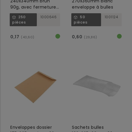
240x340mm brun
270x360mm blanc
90g, avec fermeture
enveloppe à bulles
gommée
250
1000646
50
1001124
pièces
pièces
0,17
0,60
(43,60)
(29,86)
Enveloppes dossier
Sachets bulles