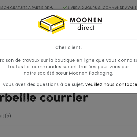
AISON GRATUITE À PARTIR DE €
LIVRÉ À 2 JOURS SI COMMANDÉ AVANT
FR
17H
égories
Cher client,
, les prix et la disponibilité peuvent varier temporairement
raire et variable.
 raison de travaux sur la boutique en ligne que vous connais
toutes les commandes seront traitées pour vous par
notre société sœur Moonen Packaging.
nitures de bureau
Corbeille courrier
Si vous avez des questions à ce sujet,
veuillez nous contacte
rbeille courrier
it(s)