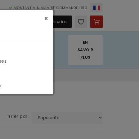
MONTANT MINIMUM DE COMMANDE : 150
×
€
S'identifier / S'inscrire
EN
. Nous appliquons
SAVOIR
PLUS
sez
r
Trier par: