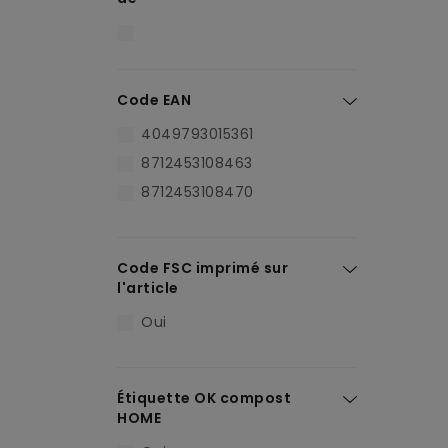
Code EAN
4049793015361
8712453108463
8712453108470
Code FSC imprimé sur
l'article
Oui
Étiquette OK compost
HOME