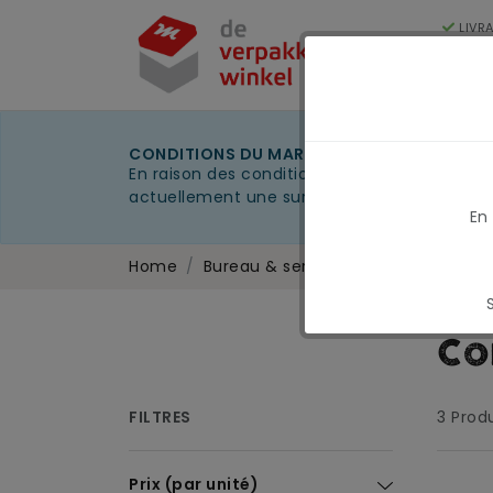
LIVR
250
Cat
CONDITIONS DU MARCHÉ EN MARS 2026
En raison des conditions actuelles du marché
actuellement une surcharge carburant tempo
En
Home
Bureau & services généraux
Four
Co
FILTRES
3
Produ
Prix (par unité)