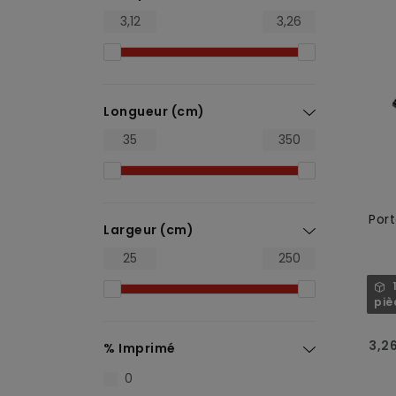
Longueur (cm)
Port
Largeur (cm)
piè
3,2
% Imprimé
0