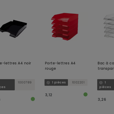
e-lettres A4 noir
Porte-lettres A4
Bac à co
rouge
transpa
1
1000789
1 pièces
1002201
1
ces
pièces
3,12
6
3,26