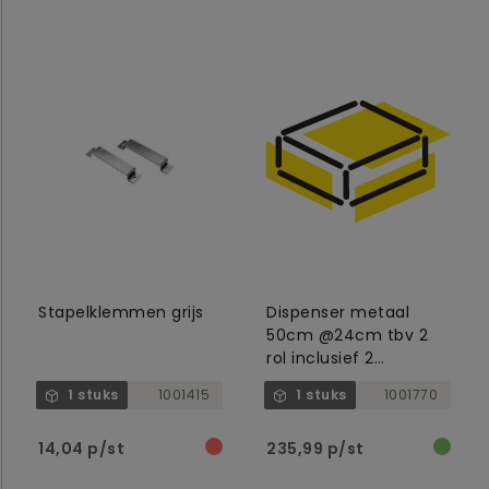
Stapelklemmen grijs
Dispenser metaal
50cm @24cm tbv 2
rol inclusief 2
scheurmessen +
1 stuks
1001415
1 stuks
1001770
voetsteunen
14,04 p/st
235,99 p/st