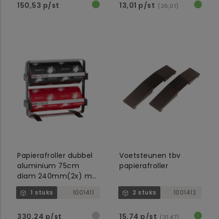
150,53 p/st
13,01 p/st
(26,01)
Papierafroller dubbel
Voetsteunen tbv
aluminium 75cm
papierafroller
diam 240mm(2x) met
mes, zonder
1 stuks
1001411
2 stuks
1001412
voetsteun
330,24 p/st
15,74 p/st
(31,47)