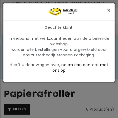
BINNEN 2 WERKDAGEN IN HUIS BIJ BESTELLING VOOR 17U
MINIMAAL ORDERBEDRAG: € 150
×
Geachte klant,
In verband met werkzaamheden aan de u bekende
MARKTONTWIKKELINGEN 2026
webshop
Door de huidige
worden alle bestellingen voor u afgewikkeld door
marktomstandigheden kunnen
LEES
ons zusterbedrijf Moonen Packaging.
prijzen en beschikbaarheid tijdelijk
MEER
wijzigen. Wij hanteren momenteel
Heeft u daar vragen over,
neem dan contact met
een tijdelijke, variabele
ons op
brandstoftoeslag
Papierafroller
8
Product(en)
FILTERS