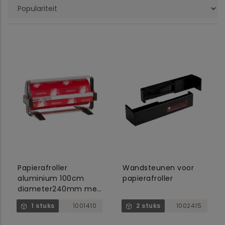
Papierafroller
Wandsteunen voor
aluminium 100cm
papierafroller
diameter240mm met
papierscheurmes,
1 stuks
1001410
2 stuks
1002415
zonder voetsteunen