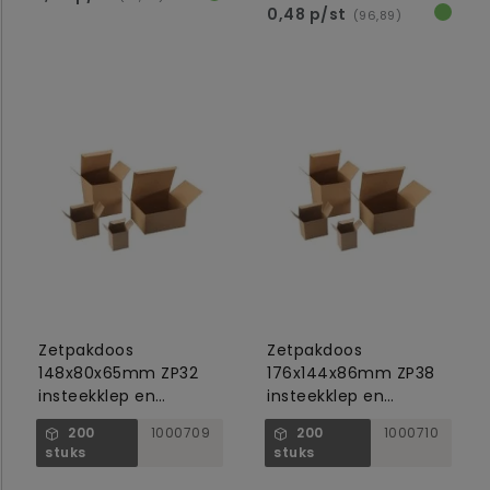
0,48 p/st
(96,89)
Zetpakdoos
Zetpakdoos
148x80x65mm ZP32
176x144x86mm ZP38
insteekklep en
insteekklep en
autolock bodem
autolock bodem
200
1000709
200
1000710
stuks
stuks