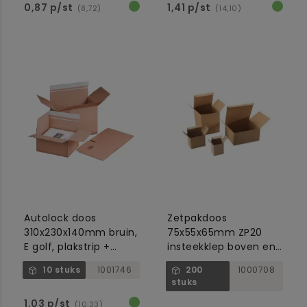
0,87 p/st
1,41 p/st
(8,72)
(14,10)
Autolock doos
Zetpakdoos
310x230x140mm bruin,
75x55x65mm ZP20
E golf, plakstrip +
insteekklep boven en
tearstrip
onder
10 stuks
1001746
200
1000708
stuks
1,03 p/st
(10,33)