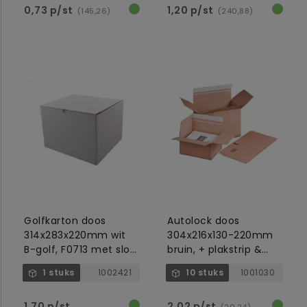
0,73 p/st
1,20 p/st
(145,26)
(240,88)
Golfkarton doos
Autolock doos
314x283x220mm wit
304x216x130-220mm
B-golf, F0713 met slot,
bruin, + plakstrip &
autolockbodem
autolock bodem
1 stuks
1002421
10 stuks
1001030
1,70 p/st
2,02 p/st