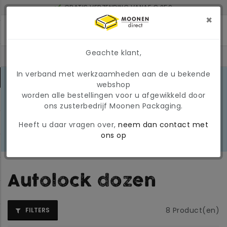
GRATIS VERZENDING VANAF € 250
BINNEN 2 WERKDAGEN IN HUIS BIJ BESTELLING VOOR 17U
×
MINIMAAL ORDERBEDRAG: € 150
Geachte klant,
In verband met werkzaamheden aan de u bekende
MARKTONTWIKKELINGEN 2026
webshop
Door de huidige
worden alle bestellingen voor u afgewikkeld door
marktomstandigheden kunnen
LEES
ons zusterbedrijf Moonen Packaging.
prijzen en beschikbaarheid tijdelijk
MEER
wijzigen. Wij hanteren momenteel
Heeft u daar vragen over,
neem dan contact met
een tijdelijke, variabele
ons op
brandstoftoeslag
Autolock dozen
8
Product(en)
FILTERS