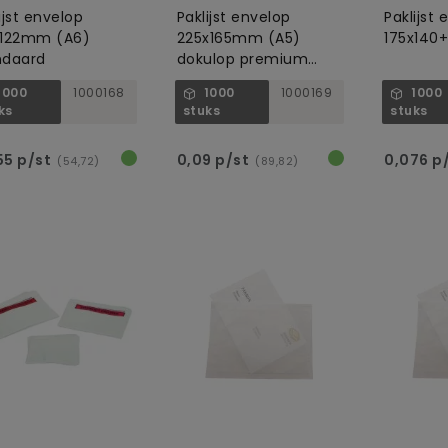
ijst envelop
Paklijst envelop
Paklijst
x122mm (A6)
225x165mm (A5)
175x140
ndaard
dokulop premium
transparant
1000
1000168
1000
1000169
1000
ks
stuks
stuks
55 p/st
0,09 p/st
0,076 p
(54,72)
(89,82)