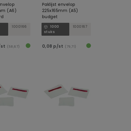
 envelop
Paklijst envelop
mm (A6)
225x165mm (A5)
rd
budget
1000166
1000
1000167
stuks
/st
0,08 p/st
(58,67)
(79,71)