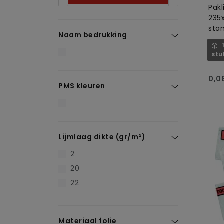
Pakl
235
sta
Naam bedrukking
stu
0,0
PMS kleuren
Lijmlaag dikte (gr/m²)
2
20
22
Materiaal folie