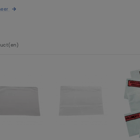
meer
uct(en)