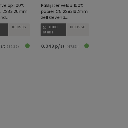
envelop 100%
Paklijstenvelop 100%
DL 228x120mm
papier C5 228x162mm
end
zelfklevend
baar
recyclebaar met
1001936
1000
1000958
opdruk
stuks
/st
0,048 p/st
(37,39)
(47,83)