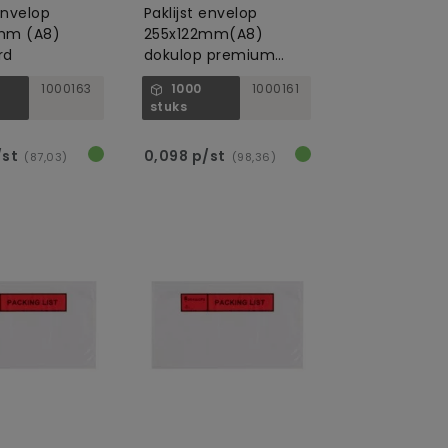
 envelop
Paklijst envelop
mm (A8)
255x122mm(A8)
rd
dokulop premium
transparant
1000163
1000
1000161
stuks
/st
0,098 p/st
(87,03)
(98,36)