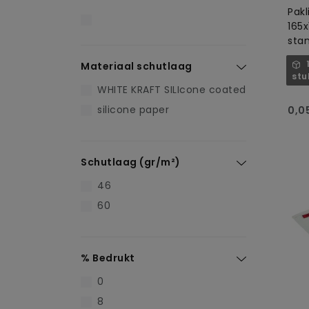
Pakl
165
sta
Materiaal schutlaag
stu
WHITE KRAFT SILIcone coated
silicone paper
0,0
Schutlaag (gr/m²)
46
60
% Bedrukt
0
8