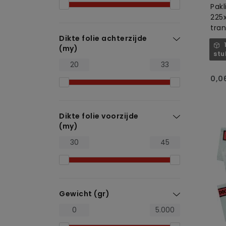
Pakl
225
tra
Dikte folie achterzijde
spec
(my)
stu
0,0
Dikte folie voorzijde
(my)
Gewicht (gr)