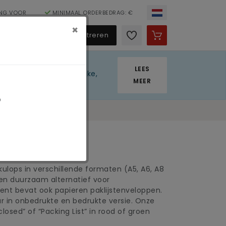
ING VOOR
MINIMAAL ORDERBEDRAG: €
×
150
Inloggen / Registreren
LEES
 momenteel een tijdelijke,
MEER
p
kulops in verschillende formaten (A5, A6, A8
 een duurzaam alternatief voor
ment bevat ook papieren paklijstenveloppen.
r in onbedrukte en bedrukte versie. Onze
osed” of “Packing List” in rood of groen