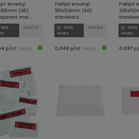
ijst envelop
Paklijst envelop
Paklijst
x165mm (A5)
165x122mm (A6)
225x122
nsparant met
standaard
standaa
iale siliconenlaag
transparant
1000
1000170
1000
1000162
1000
ks
stuks
stuks
64 p/st
0,046 p/st
0,087 p
(63,95)
(45,93)