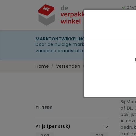
GRAT
250
Cat
MARKTONTWIKKELINGEN 2026
Door de huidige marktomstandigheden kunnen 
variabele brandstoftoeslag
Home
Verzenden
Enveloppen
Paklij
Pa
Bij Mo
FILTERS
of DL,
paklij
Al onz
Prijs (per stuk)
bedruk
met zw