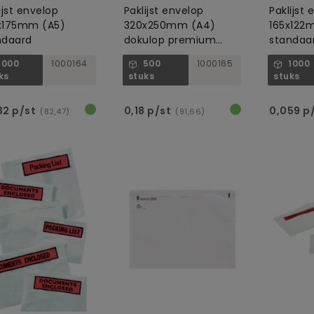
ijst envelop
Paklijst envelop
Paklijst
x175mm (A5)
320x250mm (A4)
165x122
ndaard
dokulop premium
standaa
transparant
1000
1000164
500
1000165
1000
ks
stuks
stuks
82 p/st
0,18 p/st
0,059 p
(82,47)
(91,66)