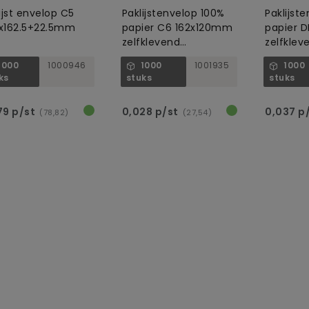
ijst envelop C5
Paklijstenvelop 100%
Paklijst
x162.5+22.5mm
papier C6 162x120mm
papier 
zelfklevend
zelfklev
recyclebaar
recycle
1000
1000946
1000
1001935
1000
ks
stuks
stuks
79 p/st
0,028 p/st
0,037 p
(78,82)
(27,54)