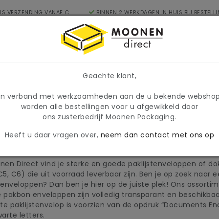
IS VERZENDING VANAF €
BINNEN 2 WERKDAGEN IN HUIS BIJ BESTELL
NL
17U
egorieën
prijzen en beschikbaarheid tijdelijk wijzigen. Wij hanteren
Geachte klant,
In verband met werkzaamheden aan de u bekende websho
stenveloppen
worden alle bestellingen voor u afgewikkeld door
ons zusterbedrijf Moonen Packaging.
Heeft u daar vragen over,
neem dan contact met ons op
klijstenveloppen
onen Direct vind je sterke en goede paklijstenveloppen of do
 C5, C6) die uit voorraad leverbaar zijn. Ben je op zoek naar
stenveloppen? Dan ben je hier op de juiste plek! Ons assorti
e pakbon enveloppen zijn volledig transparant en beschikbaa
te paklijstenvelop is voorzien van de opdruk “Documents Encl
arte letters.