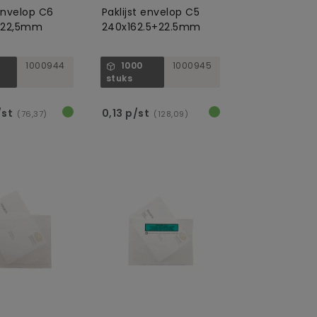
 envelop C6
Paklijst envelop C5
+22,5mm
240x162.5+22.5mm
1000944
1000
1000945
stuks
/st
0,13 p/st
(76,37)
(128,09)