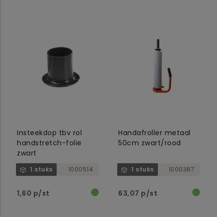
Insteekdop tbv rol
Handafroller metaal
handstretch-folie
50cm zwart/rood
zwart
1 stuks
1000514
1 stuks
1000387
1,60 p/st
63,07 p/st