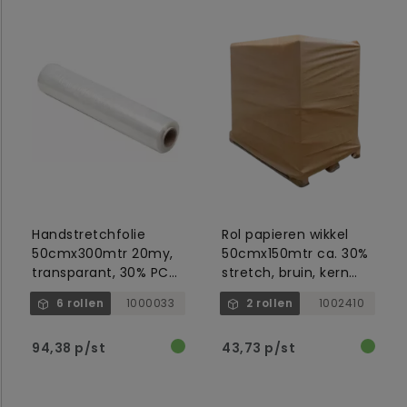
Handstretchfolie
Rol papieren wikkel
50cmx300mtr 20my,
50cmx150mtr ca. 30%
transparant, 30% PC
stretch, bruin, kern
recycled
50mm
6 rollen
1000033
2 rollen
1002410
94,38 p/st
43,73 p/st