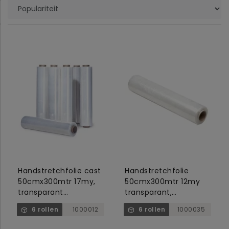
Handstretchfolie cast
Handstretchfolie
50cmx300mtr 17my,
50cmx300mtr 12my
transparant
transparant,
buitenmaat 6cm,
buitenmaat 6cm /
6 rollen
1000012
6 rollen
1000035
binnen 5cm
binnen 5cm