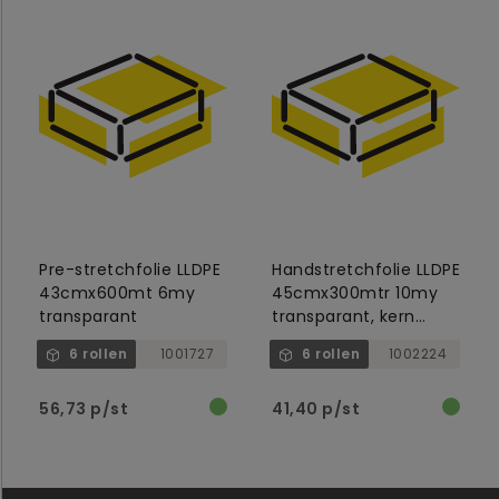
Pre-stretchfolie LLDPE
Handstretchfolie LLDPE
43cmx600mt 6my
45cmx300mtr 10my
transparant
transparant, kern
50mm
6 rollen
1001727
6 rollen
1002224
56,73 p/st
41,40 p/st