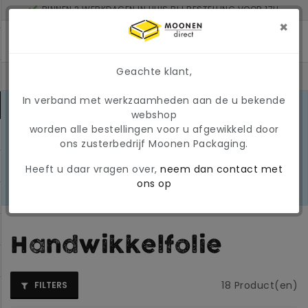
BINNEN 2 WERKDAGEN IN HUIS BIJ BESTELLING VOOR 17U
MINIMAAL ORDERBEDRAG: € 150
×
Geachte klant,
In verband met werkzaamheden aan de u bekende
MARKTONTWIKKELINGEN 2026
webshop
Door de huidige
worden alle bestellingen voor u afgewikkeld door
marktomstandigheden kunnen
LEES
ons zusterbedrijf Moonen Packaging.
prijzen en beschikbaarheid tijdelijk
MEER
wijzigen. Wij hanteren momenteel
Heeft u daar vragen over,
neem dan contact met
een tijdelijke, variabele
ons op
brandstoftoeslag
Handwikkelfolie
18
Product(en)
FILTERS