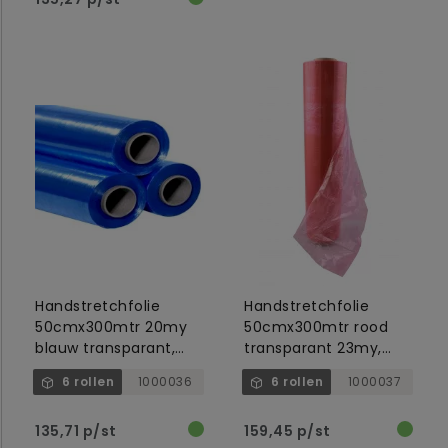
Handstretchfolie
Handstretchfolie
50cmx300mtr 20my
50cmx300mtr rood
blauw transparant,
transparant 23my,
kern 51mm, handwrap
kern 51mm, cast
6 rollen
1000036
6 rollen
1000037
c
135,71 p/st
159,45 p/st