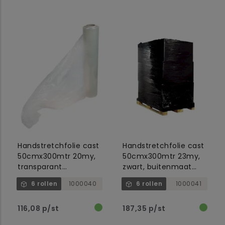
Handstretchfolie cast
Handstretchfolie cast
50cmx300mtr 20my,
50cmx300mtr 23my,
transparant
zwart, buitenmaat
buitenmaat 6cm,
6cm, binnen 5cm
6 rollen
1000040
6 rollen
1000041
binnen 5cm
116,08 p/st
187,35 p/st