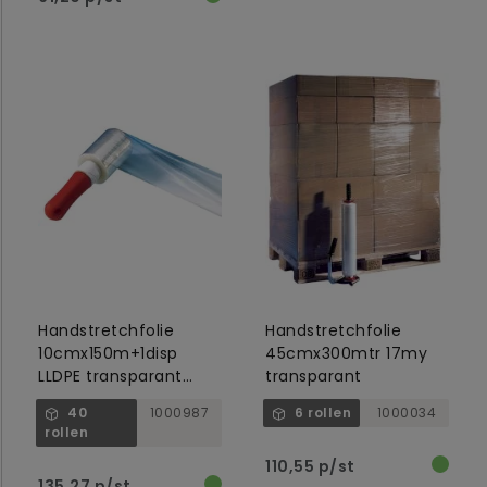
Handstretchfolie
Handstretchfolie
10cmx150m+1disp
45cmx300mtr 17my
LLDPE transparant
transparant
20my inside cling
40
1000987
6 rollen
1000034
rollen
110,55 p/st
135,27 p/st