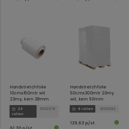
Handstretchfolie
Handstretchfolie
10cmx150mtr wit
50cmx300mtr 20my
23my, kern 38mm
wit, kern 50mm
24
1002076
6 rollen
1000032
rollen
129,63 p/st
61,20 p/st