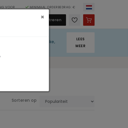
ING VOOR
MINIMAAL ORDERBEDRAG: €
×
150
Inloggen / Registreren
LEES
 momenteel een tijdelijke,
MEER
p
Sorteren op