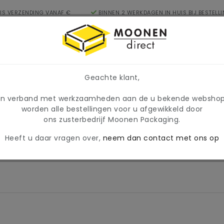
IS VERZENDING VANAF €
BINNEN 2 WERKDAGEN IN HUIS BIJ BESTELL
NL
17U
egorieën
prijzen en beschikbaarheid tijdelijk wijzigen. Wij hanteren
Geachte klant,
In verband met werkzaamheden aan de u bekende websho
enstaartsluitingen en klikband
worden alle bestellingen voor u afgewikkeld door
ons zusterbedrijf Moonen Packaging.
Heeft u daar vragen over,
neem dan contact met ons op
ingen en klikband