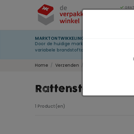
GRAT
250
Cat
MARKTONTWIKKELINGEN 2026
Door de huidige marktomstandigheden kunnen 
variabele brandstoftoeslag
Home
Verzenden
Sluitmateriaal
Ratt
Rattenstaartsluit
1
Product(en)