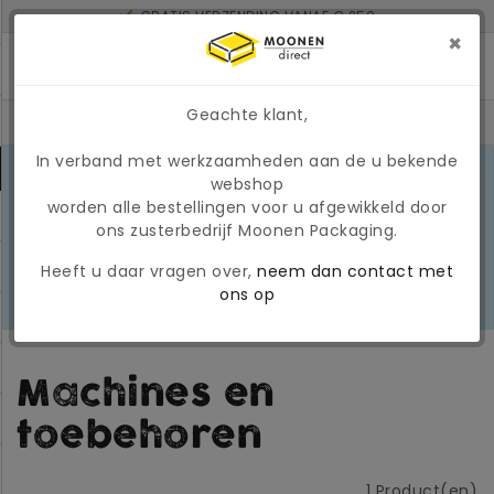
GRATIS VERZENDING VANAF € 250
BINNEN 2 WERKDAGEN IN HUIS BIJ BESTELLING VOOR 17U
×
MINIMAAL ORDERBEDRAG: € 150
Geachte klant,
In verband met werkzaamheden aan de u bekende
MARKTONTWIKKELINGEN 2026
webshop
Door de huidige
worden alle bestellingen voor u afgewikkeld door
marktomstandigheden kunnen
LEES
ons zusterbedrijf Moonen Packaging.
prijzen en beschikbaarheid tijdelijk
MEER
wijzigen. Wij hanteren momenteel
Heeft u daar vragen over,
neem dan contact met
een tijdelijke, variabele
ons op
brandstoftoeslag
Machines en
toebehoren
1
Product(en)