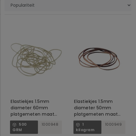
Elastiekjes 1.5mm
Elastiekjes 1.5mm
diameter 60mm
diameter 50mm
platgemeten maat
platgemeten maat
100mm wit no.22
80mm bruin no.18
500
1000948
1
1000949
GRM
kilogram