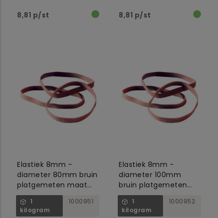
8,81 p/st
8,81 p/st
Elastiek 8mm -
Elastiek 8mm -
diameter 80mm bruin
diameter 100mm
platgemeten maat
bruin platgemeten
125mm bruin no.24/8
maat 155mm bruin
1
1000951
1
1000952
no.28/8
kilogram
kilogram