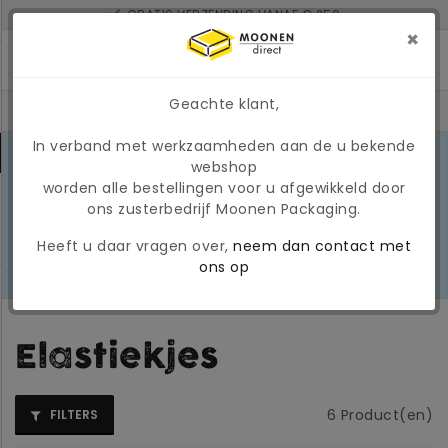
GRATIS VERZENDING VANAF € 250
BINNEN 2 WERKDAGEN IN HUIS BIJ BESTELLING VOOR 17U
×
MINIMAAL ORDERBEDRAG: € 150
Geachte klant,
In verband met werkzaamheden aan de u bekende
MARKTONTWIKKELINGEN 2026
webshop
Door de huidige
worden alle bestellingen voor u afgewikkeld door
marktomstandigheden kunnen
LEES
ons zusterbedrijf Moonen Packaging.
prijzen en beschikbaarheid tijdelijk
MEER
wijzigen. Wij hanteren momenteel
Heeft u daar vragen over,
neem dan contact met
een tijdelijke, variabele
ons op
brandstoftoeslag
Elastiekjes
6
Product(en)
FILTERS