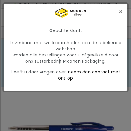
BINNEN 2 WERKDAGEN IN HUIS BIJ BESTELLING VOOR 17U
MINIMAAL ORDERBEDRAG: € 150
×
Geachte klant,
In verband met werkzaamheden aan de u bekende
MARKTONTWIKKELINGEN 2026
webshop
Door de huidige
worden alle bestellingen voor u afgewikkeld door
marktomstandigheden kunnen
LEES
ons zusterbedrijf Moonen Packaging.
prijzen en beschikbaarheid tijdelijk
MEER
wijzigen. Wij hanteren momenteel
Heeft u daar vragen over,
neem dan contact met
een tijdelijke, variabele
ons op
brandstoftoeslag