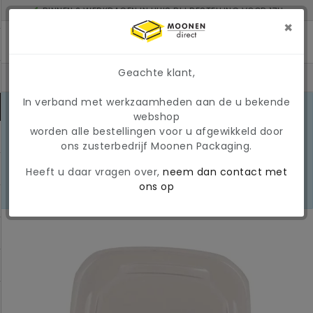
BINNEN 2 WERKDAGEN IN HUIS BIJ BESTELLING VOOR 17U
MINIMAAL ORDERBEDRAG: € 150
×
Geachte klant,
In verband met werkzaamheden aan de u bekende
MARKTONTWIKKELINGEN 2026
webshop
Door de huidige
worden alle bestellingen voor u afgewikkeld door
marktomstandigheden kunnen
LEES
ons zusterbedrijf Moonen Packaging.
prijzen en beschikbaarheid tijdelijk
MEER
wijzigen. Wij hanteren momenteel
Heeft u daar vragen over,
neem dan contact met
een tijdelijke, variabele
ons op
brandstoftoeslag