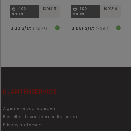
400
1001315
500
1001319
stuks
stuks
0,32 p/st
0,081 p/st
(128,26)
(40,61)
KLANTENSERVICE
Algemene voorwaarden
Bestellen, Levertijden en Retouren
Privacy statement