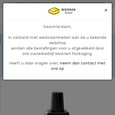
BINNEN 2 WERKDAGEN IN HUIS BIJ BESTELLING VOOR 17U
MINIMAAL ORDERBEDRAG: € 150
×
Geachte klant,
In verband met werkzaamheden aan de u bekende
MARKTONTWIKKELINGEN 2026
webshop
Door de huidige
worden alle bestellingen voor u afgewikkeld door
marktomstandigheden kunnen
LEES
ons zusterbedrijf Moonen Packaging.
prijzen en beschikbaarheid tijdelijk
MEER
wijzigen. Wij hanteren momenteel
Heeft u daar vragen over,
neem dan contact met
een tijdelijke, variabele
ons op
brandstoftoeslag