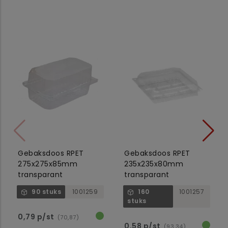
Gebaksdoos RPET
Gebaksdoos RPET
275x275x85mm
235x235x80mm
transparant
transparant
90 stuks
1001259
160
1001257
stuks
0,79 p/st
(70,87)
0,58 p/st
(93,34)