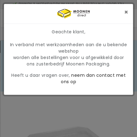
BINNEN 2 WERKDAGEN IN HUIS BIJ BESTELLING VOOR 17U
MINIMAAL ORDERBEDRAG: € 150
×
Geachte klant,
In verband met werkzaamheden aan de u bekende
MARKTONTWIKKELINGEN 2026
webshop
Door de huidige
worden alle bestellingen voor u afgewikkeld door
marktomstandigheden kunnen
LEES
ons zusterbedrijf Moonen Packaging.
prijzen en beschikbaarheid tijdelijk
MEER
wijzigen. Wij hanteren momenteel
Heeft u daar vragen over,
neem dan contact met
een tijdelijke, variabele
ons op
brandstoftoeslag