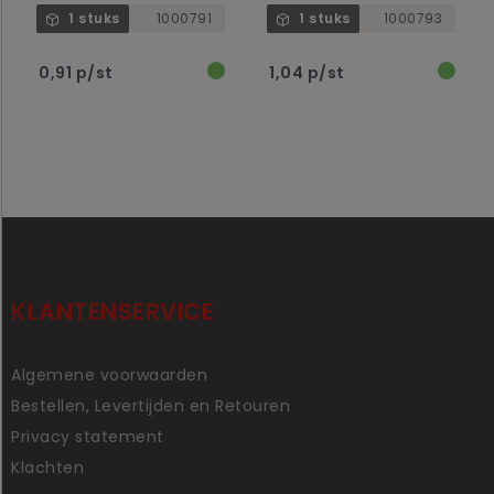
1 stuks
1000791
1 stuks
1000793
0,91 p/st
1,04 p/st
KLANTENSERVICE
Algemene voorwaarden
Bestellen, Levertijden en Retouren
Privacy statement
Klachten