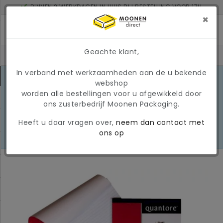
BINNEN 2 WERKDAGEN IN HUIS BIJ BESTELLING VOOR 17U
MINIMAAL ORDERBEDRAG: € 150
×
Geachte klant,
In verband met werkzaamheden aan de u bekende
MARKTONTWIKKELINGEN 2026
webshop
Door de huidige
worden alle bestellingen voor u afgewikkeld door
marktomstandigheden kunnen
LEES
ons zusterbedrijf Moonen Packaging.
prijzen en beschikbaarheid tijdelijk
MEER
wijzigen. Wij hanteren momenteel
Heeft u daar vragen over,
neem dan contact met
een tijdelijke, variabele
ons op
brandstoftoeslag