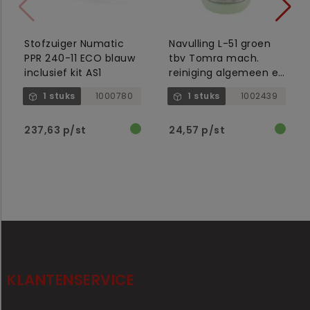
Stofzuiger Numatic
Navulling L-51 groen
PPR 240-11 ECO blauw
tbv Tomra mach.
inclusief kit AS1
reiniging algemeen en
backroom
1 stuks
1000780
1 stuks
1002439
237,63 p/st
24,57 p/st
KLANTENSERVICE