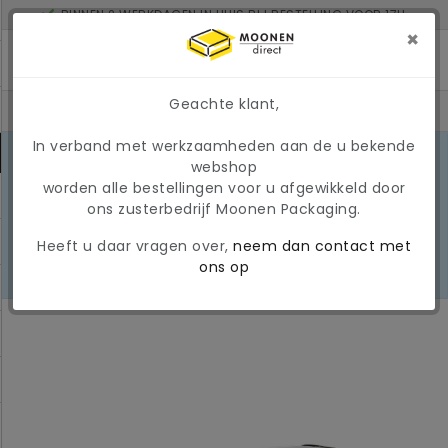
BINNEN 2 WERKDAGEN IN HUIS BIJ BESTELLING VOOR 17U
MINIMAAL ORDERBEDRAG: € 150
×
Geachte klant,
In verband met werkzaamheden aan de u bekende
MARKTONTWIKKELINGEN 2026
webshop
Door de huidige
worden alle bestellingen voor u afgewikkeld door
marktomstandigheden kunnen
LEES
ons zusterbedrijf Moonen Packaging.
prijzen en beschikbaarheid tijdelijk
MEER
wijzigen. Wij hanteren momenteel
Heeft u daar vragen over,
neem dan contact met
een tijdelijke, variabele
ons op
brandstoftoeslag