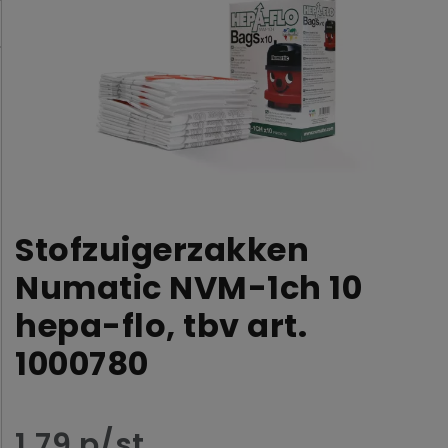
Stofzuigerzakken
Numatic NVM-1ch 10
hepa-flo, tbv art.
1000780
1,79 p/st