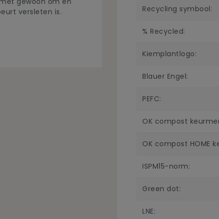
lemmet gewoon om en
Recycling symbool:
eurt versleten is.
% Recycled:
Kiemplantlogo:
Blauer Engel:
PEFC:
OK compost keurmer
OK compost HOME ke
ISPM15-norm:
Green dot:
LNE: