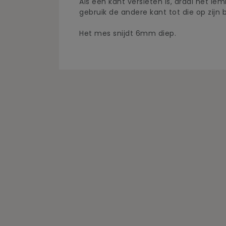
Als een kant versleten is, draai het 
gebruik de andere kant tot die op zijn b
Het mes snijdt 6mm diep.