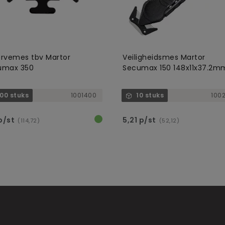
rvemes tbv Martor
Veiligheidsmes Martor
umax 350
Secumax 150 148x11x37.2m
00 stuks
1001400
10 stuks
100
 p/st
5,21 p/st
(114,72)
(52,12)