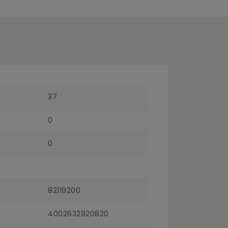
37
0
0
82119200
4002632920820