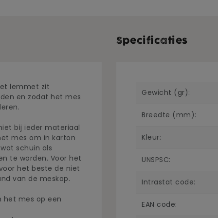
Specificaties
het lemmet zit
Gewicht (gr):
ijden en zodat het mes
eren.
Breedte (mm):
iet bij ieder materiaal
Kleur:
 het mes om in karton
 wat schuin als
n te worden. Voor het
UNSPSC:
voor het beste de niet
and van de meskop.
Intrastat code:
en het mes op een
EAN code: