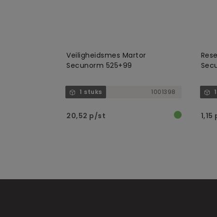
Veiligheidsmes Martor
Rese
Secunorm 525+99
Sec
1 stuks
1001398
1
20,52 p/st
1,15