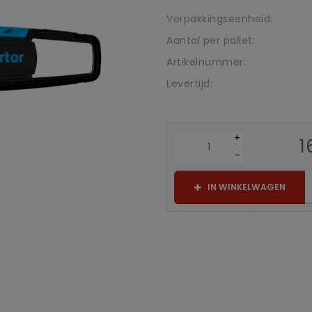
Verpakkingseenheid:
Aantal per pallet:
Artikelnummer:
Levertijd:
+
1
-
IN WINKELWAGEN