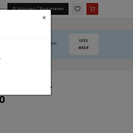
Inloggen / Registreren
×
LEES
 momenteel een tijdelijke,
MEER
p
mes Martor
0