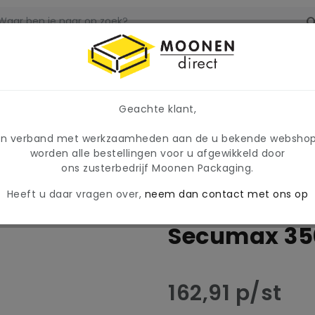
prijzen en beschikbaarheid tijdelijk wijzigen. Wij hanteren
Geachte klant,
In verband met werkzaamheden aan de u bekende websho
es Martor Secumax 350
worden alle bestellingen voor u afgewikkeld door
ons zusterbedrijf Moonen Packaging.
Heeft u daar vragen over,
neem dan contact met ons op
Veiligheids
Secumax 35
162,91 p/st