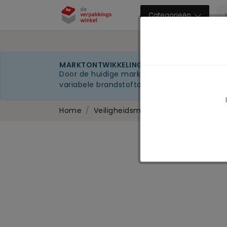
Categorieën
MARKTONTWIKKELINGEN 2026
Door de huidige marktomstandigheden kunnen 
variabele brandstoftoeslag
Home
Veiligheidsmessen
Veiligheidsm