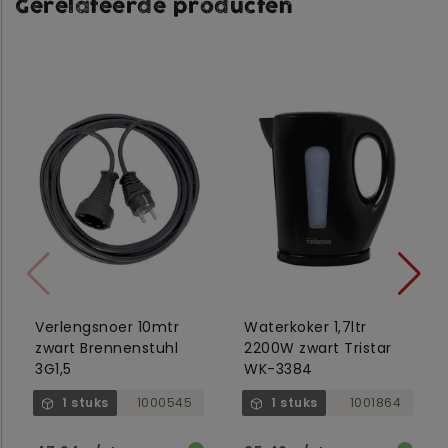
Gerelateerde producten
Verlengsnoer 10mtr
Waterkoker 1,7ltr
zwart Brennenstuhl
2200W zwart Tristar
3G1,5
WK-3384
1 stuks
1000545
1 stuks
1001864