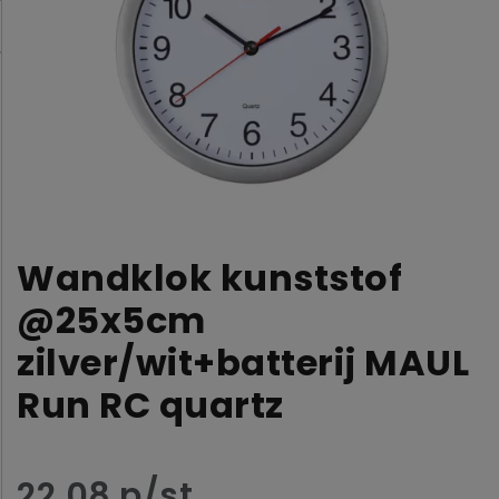
Wandklok kunststof
@25x5cm
zilver/wit+batterij MAUL
Run RC quartz
22,08 p/st