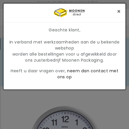
BINNEN 2 WERKDAGEN IN HUIS BIJ BESTELLING VOOR 17U
MINIMAAL ORDERBEDRAG: € 150
×
Geachte klant,
In verband met werkzaamheden aan de u bekende
MARKTONTWIKKELINGEN 2026
webshop
Door de huidige
worden alle bestellingen voor u afgewikkeld door
marktomstandigheden kunnen
LEES
ons zusterbedrijf Moonen Packaging.
prijzen en beschikbaarheid tijdelijk
MEER
wijzigen. Wij hanteren momenteel
Heeft u daar vragen over,
neem dan contact met
een tijdelijke, variabele
ons op
brandstoftoeslag