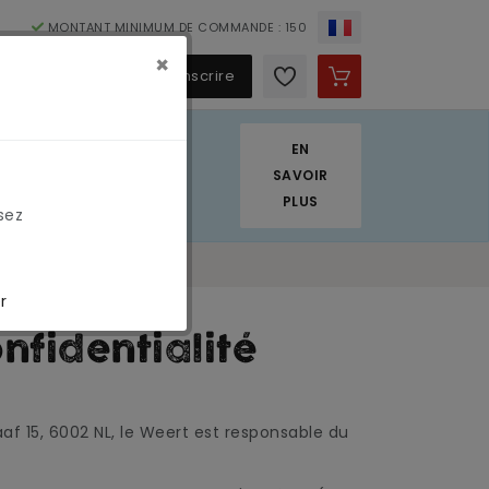
MONTANT MINIMUM DE COMMANDE : 150
×
€
S'identifier / S'inscrire
EN
. Nous appliquons
SAVOIR
PLUS
sez
r
nfidentialité
af 15, 6002 NL, le Weert est responsable du