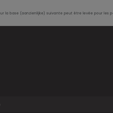
r la base (aanzienlijke) suivante peut être levée pour les p
m