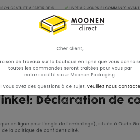
AISON GRATUITE À PARTIR DE €
LIVRÉ À 2 JOURS SI COMMANDÉ AVANT
FR
17H
égories
Cher client,
, les prix et la disponibilité peuvent varier temporairement
raire et variable.
 raison de travaux sur la boutique en ligne que vous connais
toutes les commandes seront traitées pour vous par
notre société sœur Moonen Packaging.
e confidentialité
Si vous avez des questions à ce sujet,
veuillez nous contacte
nkel: Déclaration de co
ue en ligne pour l'angle de l'emballage), située à Oude Gra
de la politique de confidentialité.