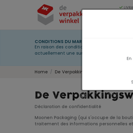
LIVR
250
Cat
CONDITIONS DU MARCHÉ EN MARS 2026
En raison des conditions actuelles du marché
actuellement une surcharge carburant tempo
En
Home
De Verpakkingswinkel: Déclaration d
De Verpakkingswi
Déclaration de confidentialité
Moonen Packaging (qui s'occupe de la boutiq
traitement des informations personnelles et 